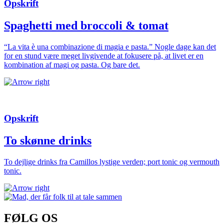
Opskrift
Spaghetti med broccoli & tomat
“La vita è una combinazione di magia e pasta.” Nogle dage kan det
for en stund være meget livgivende at fokusere på, at livet er en
kombination af magi og pasta. Og bare det.
Opskrift
To skønne drinks
To dejlige drinks fra Camillos lystige verden; port tonic og vermouth
tonic.
FØLG OS