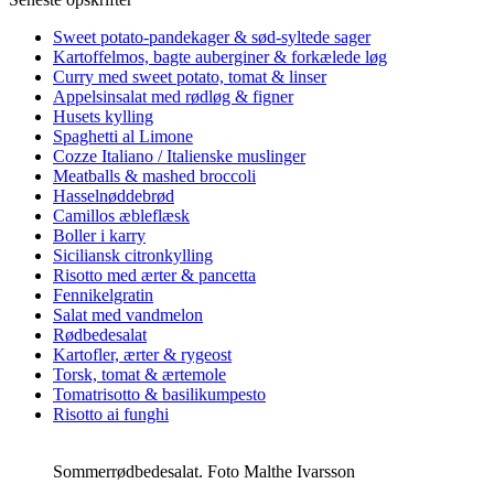
Sweet potato-pandekager & sød-syltede sager
Kartoffelmos, bagte auberginer & forkælede løg
Curry med sweet potato, tomat & linser
Appelsinsalat med rødløg & figner
Husets kylling
Spaghetti al Limone
Cozze Italiano / Italienske muslinger
Meatballs & mashed broccoli
Hasselnøddebrød
Camillos æbleflæsk
Boller i karry
Siciliansk citronkylling
Risotto med ærter & pancetta
Fennikelgratin
Salat med vandmelon
Rødbedesalat
Kartofler, ærter & rygeost
Torsk, tomat & ærtemole
Tomatrisotto & basilikumpesto
Risotto ai funghi
Sommerrødbedesalat. Foto Malthe Ivarsson