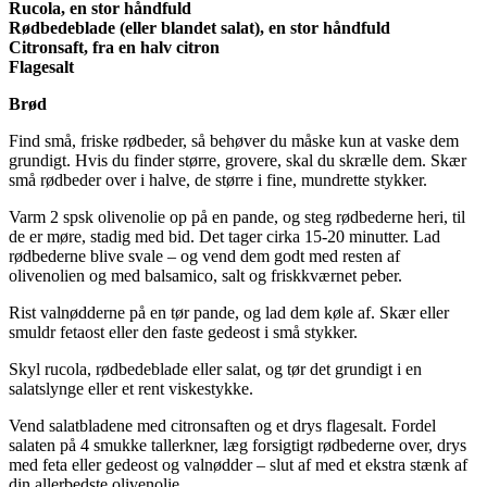
Rucola, en stor håndfuld
Rødbedeblade (eller blandet salat), en stor håndfuld
Citronsaft, fra en halv citron
Flagesalt
Brød
Find små, friske rødbeder, så behøver du måske kun at vaske dem
grundigt. Hvis du finder større, grovere, skal du skrælle dem. Skær
små rødbeder over i halve, de større i fine, mundrette stykker.
Varm 2 spsk olivenolie op på en pande, og steg rødbederne heri, til
de er møre, stadig med bid. Det tager cirka 15-20 minutter. Lad
rødbederne blive svale – og vend dem godt med resten af
olivenolien og med balsamico, salt og friskkværnet peber.
Rist valnødderne på en tør pande, og lad dem køle af. Skær eller
smuldr fetaost eller den faste gedeost i små stykker.
Skyl rucola, rødbedeblade eller salat, og tør det grundigt i en
salatslynge eller et rent viskestykke.
Vend salatbladene med citronsaften og et drys flagesalt. Fordel
salaten på 4 smukke tallerkner, læg forsigtigt rødbederne over, drys
med feta eller gedeost og valnødder – slut af med et ekstra stænk af
din allerbedste olivenolie.