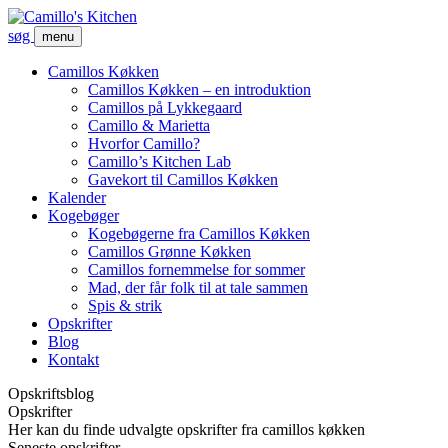
søg
menu
Camillos Køkken
Camillos Køkken – en introduktion
Camillos på Lykkegaard
Camillo & Marietta
Hvorfor Camillo?
Camillo’s Kitchen Lab
Gavekort til Camillos Køkken
Kalender
Kogebøger
Kogebøgerne fra Camillos Køkken
Camillos Grønne Køkken
Camillos fornemmelse for sommer
Mad, der får folk til at tale sammen
Spis & strik
Opskrifter
Blog
Kontakt
Opskriftsblog
Opskrifter
Her kan du finde udvalgte opskrifter fra camillos køkken
Seneste opskrifter