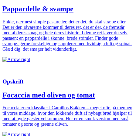
Pappardelle & svampe
Enkle, nærmest simple pastaretter, det er det, du skal stræbe efter.
Det er der, rå­varerne kommer til deres ret, det er der, de fremstår
med al deres smag og hele deres historie. I denne ret laver du selv
pastaen; en pappardelle i skønne, brede strimler. Finder gode
svampe, gerne forskellige og supplerer med hvidløg, chili og spinat.
Glæd dig, det smager helt vidunderligt.
Opskrift
Focaccia med oliven og tomat
Focaccia er en klassiker i Camillos Køkken – meget ofte på menuen
til vores middage, hvor den lokkende duft af nybagt brød hjælper til
med at byde gæster velkommen. Her er en smuk version med små
tomater og sorte og grønne oliven.