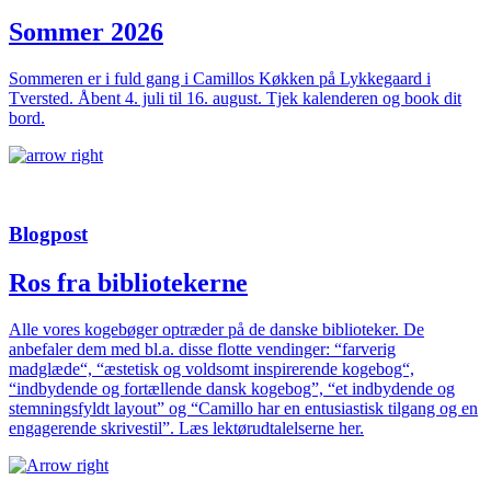
Sommer 2026
Sommeren er i fuld gang i Camillos Køkken på Lykkegaard i
Tversted. Åbent 4. juli til 16. august. Tjek kalenderen og book dit
bord.
Blogpost
Ros fra bibliotekerne
Alle vores kogebøger optræder på de danske biblioteker. De
anbefaler dem med bl.a. disse flotte vendinger: “farverig
madglæde“, “æstetisk og voldsomt inspirerende kogebog“,
“indbydende og fortællende dansk kogebog”, “et indbydende og
stemningsfyldt layout” og “Camillo har en entusiastisk tilgang og en
engagerende skrivestil”. Læs lektørudtalelserne her.