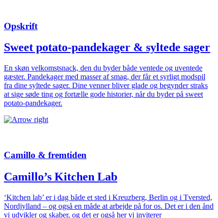
Opskrift
Sweet potato-pandekager & syltede sager
En skøn velkomstsnack, den du byder både ventede og uventede
gæster. Pande­kager med masser af smag, der får et syrligt modspil
fra dine ­syltede sager. Dine venner bliver glade og begynder straks
at sige søde ting og ­fortælle gode historier, når du byder på sweet
potato-pandekager.
Camillo & fremtiden
Camillo’s Kitchen Lab
‘Kitchen lab’ er i dag både et sted i Kreuzberg, Berlin og i Tversted,
Nordjylland – og også en måde at arbejde på for os. Det er i den ånd
vi udvikler og skaber, og det er også her vi inviterer