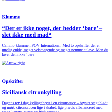
Klumme
“Der er ikke noget, der hedder ‘bare’ –
slet ikke med mad“
Camillo-klumme i POV International. Med to opskrifter der er
utrolig enkle, meget velsmagende og meget nemme at lave. Men du
laver dem ikke ‘bare’.
Opskrifter
Siciliansk citronkylling
Dagens ret; i dag kyllingebryst i en citronsauce – ­brystet stegt blødt
og mørt, citronsaucen lige i skabet, lige præcis afbalanceret med
smør, kapers, citron og frisk oregano.