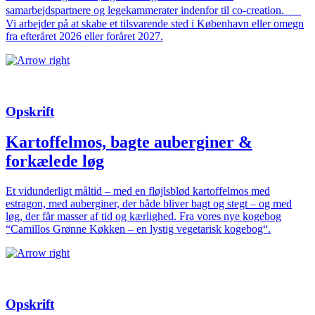
samarbejdspartnere og legekammerater indenfor til co-creation.
Vi arbejder på at skabe et tilsvarende sted i København eller omegn
fra efteråret 2026 eller foråret 2027.
Opskrift
Kartoffelmos, bagte auberginer &
forkælede løg
Et vidunderligt måltid – med en fløjlsblød kartoffelmos med
estragon, med auberginer, der både bliver bagt og stegt – og med
løg, der får masser af tid og kærlighed. Fra vores nye kogebog
“Camillos Grønne Køkken – en lystig vegetarisk kogebog“.
Opskrift