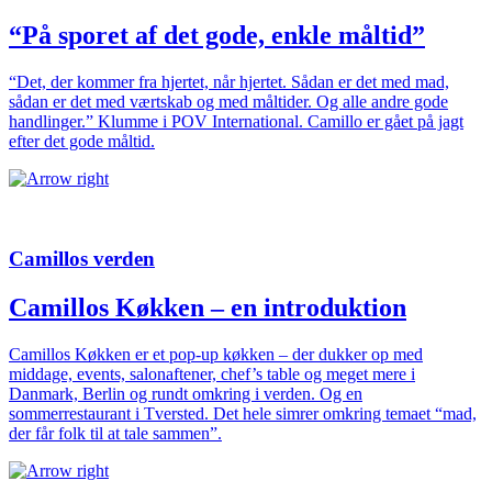
“På sporet af det gode, enkle måltid”
“Det, der kommer fra hjertet, når hjertet. Sådan er det med mad,
sådan er det med værtskab og med måltider. Og alle andre gode
handlinger.” Klumme i POV International. Camillo er gået på jagt
efter det gode måltid.
Camillos verden
Camillos Køkken – en introduktion
Camillos Køkken er et pop-up køkken – der dukker op med
middage, events, salonaftener, chef’s table og meget mere i
Danmark, Berlin og rundt omkring i verden. Og en
sommerrestaurant i Tversted. Det hele simrer omkring temaet “mad,
der får folk til at tale sammen”.