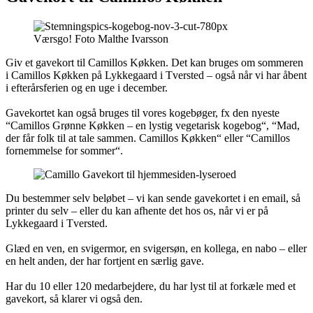
Værsgo! Foto Malthe Ivarsson
Giv et gavekort til Camillos Køkken. Det kan bruges om sommeren
i Camillos Køkken på Lykkegaard i Tversted – også når vi har åbent
i efterårsferien og en uge i december.
Gavekortet kan også bruges til vores kogebøger, fx den nyeste
“Camillos Grønne Køkken – en lystig vegetarisk kogebog“, “Mad,
der får folk til at tale sammen. Camillos Køkken“ eller “Camillos
fornemmelse for sommer“.
Du bestemmer selv beløbet – vi kan sende gavekortet i en email, så
printer du selv – eller du kan afhente det hos os, når vi er på
Lykkegaard i Tversted.
Glæd en ven, en svigermor, en svigersøn, en kollega, en nabo – eller
en helt anden, der har fortjent en særlig gave.
Har du 10 eller 120 medarbejdere, du har lyst til at forkæle med et
gavekort, så klarer vi også den.