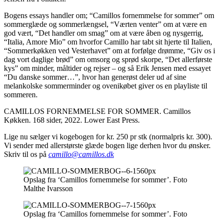
Bogens essays handler om; “Camillos fornemmelse for sommer” om
sommerglæde og sommerlængsel, “Værten venter” om at være en
god vært, “Det handler om smag” om at være åben og nysgerrig,
“Italia, Amore Mio” om hvorfor Camillo har tabt sit hjerte til Italien,
“Sommerkøkken ved Vesterhavet” om at forfølge drømme, “Giv os i
dag vort daglige brød” om omsorg og sprød skorpe, “Det allerførste
kys” om minder, måltider og rejser – og så Erik Jensen med essayet
“Du danske sommer…”, hvor han generøst deler ud af sine
melankolske sommerminder og ovenikøbet giver os en play­liste til
sommeren.
CAMILLOS FORNEMMELSE FOR SOMMER. Camillos
Køkken. 168 sider, 2022. Lower East Press.
Lige nu sælger vi kogebogen for kr. 250 pr stk (normalpris kr. 300).
Vi sender med allerstørste glæde bogen lige derhen hvor du ønsker.
Skriv til os på
camillo@camillos.dk
Opslag fra ‘Camillos fornemmelse for sommer’. Foto
Malthe Ivarsson
Opslag fra ‘Camillos fornemmelse for sommer’. Foto