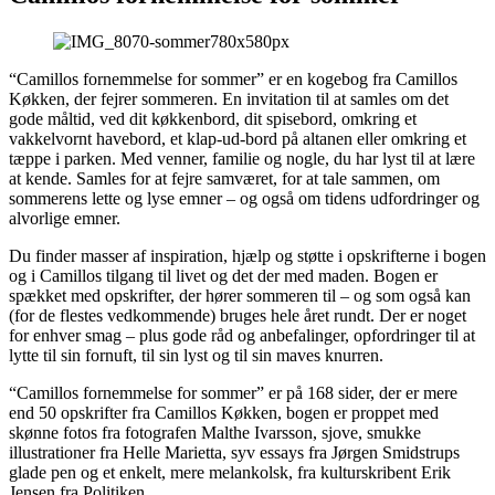
“Camillos fornemmelse for sommer” er en kogebog fra Camillos
Køkken, der fejrer sommeren. En invitation til at samles om det
gode måltid, ved dit køkkenbord, dit spisebord, omkring et
vakkelvornt havebord, et klap-ud-bord på altanen eller omkring et
tæppe i parken. Med venner, familie og nogle, du har lyst til at lære
at kende. Samles for at fejre samværet, for at tale sammen, om
sommerens lette og lyse emner – og også om tidens udfordringer og
alvorlige emner.
Du finder masser af inspiration, hjælp og støtte i opskrifterne i bogen
og i Camillos tilgang til livet og det der med maden. Bogen er
spækket med opskrifter, der hører sommeren til – og som også kan
(for de flestes vedkommende) bruges hele året rundt. Der er noget
for enhver smag – plus gode råd og anbefalinger, opfordringer til at
lytte til sin fornuft, til sin lyst og til sin maves knurren.
“Camillos fornemmelse for sommer” er på 168 sider, der er mere
end 50 opskrifter fra Camillos Køkken, bogen er proppet med
skønne fotos fra fotografen Malthe Ivarsson, sjove, smukke
illustrationer fra Helle Marietta, syv essays fra Jørgen Smidstrups
glade pen og et enkelt, mere melankolsk, fra kulturskribent Erik
Jensen fra Politiken.