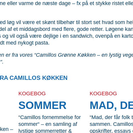
ne eller varme de næste dage – fx på et stykke ristet eller
ed løg vil være et skønt tilbehør til stort set hvad som he
el af et middagsbord med flere, gode retter. Løgene kan
s og vil også være dejlige i en sandwich, ovenpå en kart
ndt med nykogt pasta.
en er fra vores “Camillos Grønne Køkken – en lystig vege
“.
RA CAMILLOS KØKKEN
KOGEBOG
KOGEBOG
SOMMER
MAD, D
“Camillos fornemmelse for
“Mad, der får folk ti
sommer“ – en samling af
sammen. Camillos
ken –
lystige sommerretter &
opskrifter, essay