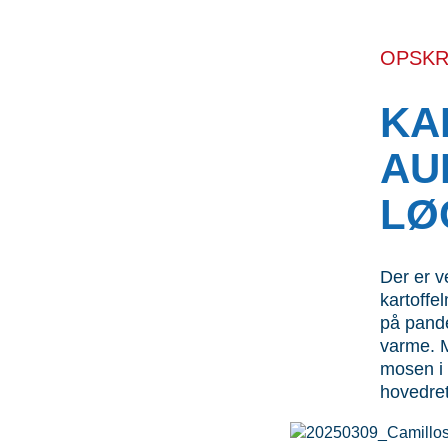
OPSKRI
KA
AU
LØ
Der er v
kartoffe
på pande
varme. M
mosen i 
hovedret