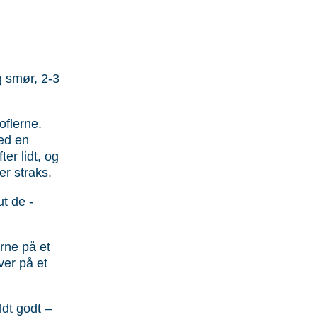
g smør, 2-3
oflerne.
ed en
ter lidt, og
er straks.
ut de ­
rne på et
over på et
ldt godt –