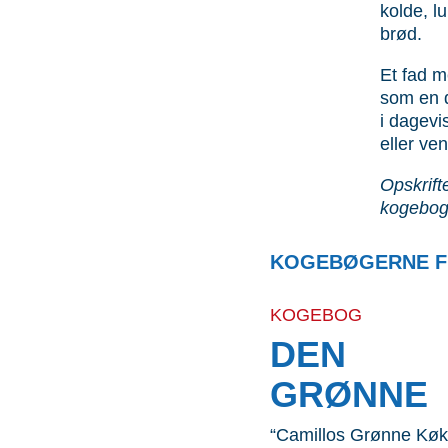
kolde, lu
brød.
Et fad m
som en d
i dagevi
eller ve
Opskrift
kogebog
KOGEBØGERNE F
KOGEBOG
DEN
GRØNNE
“Camillos Grønne Køk