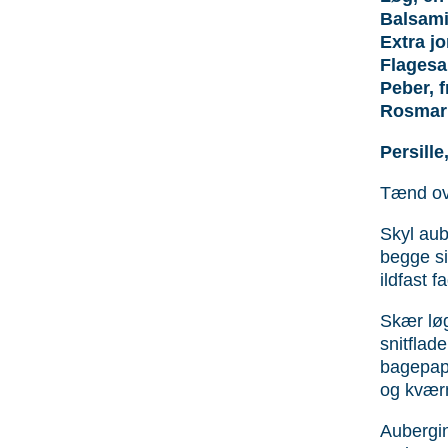
Balsami
Extra jo
Flagesal
Peber, f
Rosmarin
Persille
Tænd ov
Skyl aub
begge si
ildfast 
Skær løg
snit­flad
bage­pap
og kværn
Aubergin