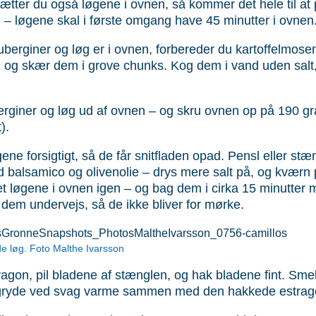
ætter du også løgene i ovnen, så kommer det hele til at
 løgene skal i første omgang have 45 minutter i ovnen
berginer og løg er i ovnen, forbereder du kartoffelmose
er, og skær dem i grove chunks. Kog dem i vand uden salt, 
rginer og løg ud af ovnen – og skru ovnen op på 190 gr
).
ene forsigtigt, så de får snitfladen opad. Pensl eller st
 balsamico og olivenolie – drys mere salt på, og kværn
t løgene i ovnen igen – og bag dem i cirka 15 minutter 
dem undervejs, så de ikke bliver for mørke.
e løg. Foto Malthe Ivarsson
ragon, pil bladene af stænglen, og hak bladene fint. Smel
 gryde ved svag varme sammen med den hakkede estrag