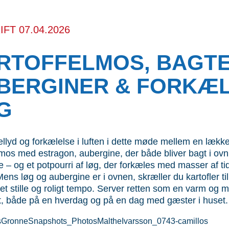
FT 07.04.2026
RTOFFELMOS, BAGT
BERGINER & FORKÆ
G
ellyd og forkælelse i luften i dette møde mellem en lækk
lmos med estragon, aubergine, der både bliver bagt i ovn
 – og et potpourri af løg, der forkæles med masser af ti
ens løg og aubergine er i ovnen, skræller du kartofler til 
et stille og roligt tempo. Server retten som en varm og
, både på en hverdag og på en dag med gæster i huset.