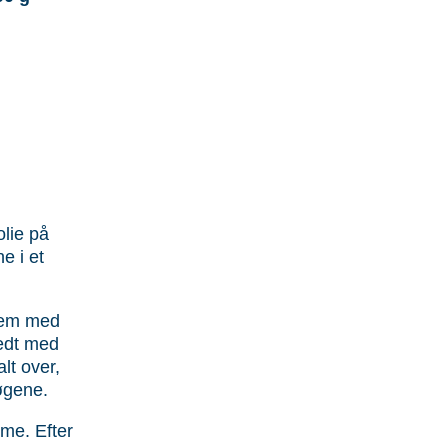
olie på
e i et
 dem med
lædt med
lt over,
øgene.
ime. Efter