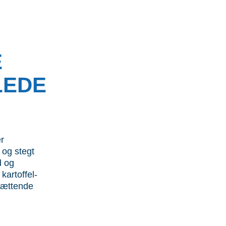
E
LEDE
er
 og stegt
d og
kartoffel­
 mættende