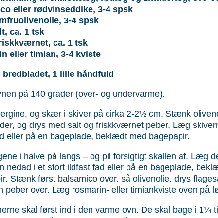
co eller rødvinseddike, 3-4 spsk
mfruolivenolie, 3-4 spsk
t, ca. 1 tsk
riskkværnet, ca. 1 tsk
 eller timian, 3-4 kviste
, bredbladet, 1 lille håndfuld
nen på 140 grader (over- og undervarme).
ergine, og skær i skiver på cirka 2-2½ cm. Stænk oliven
der, og drys med salt og friskkværnet peber. Læg skivern
fad eller på en bageplade, beklædt med bagepapir.
ene i halve på langs – og pil forsigtigt skallen af. Læg
en ­nedad i et stort ­ildfast fad eller på en bageplade, bek
ir. Stænk først balsamico over, så olivenolie, drys flagesa
 peber over. Læg rosmarin- eller timiankviste oven på l
erne skal først ind i den varme ovn. De skal bage i 1¼ t