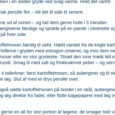
ken i en anden gryde ved svag varme. Hold det varmt.
ak persille fint – stil det til side til senere.
ne ud af ovnen – og lad dem gerne hvile i 5 minutter.
erginerne færdige og sprøde på en pande i olivenolie o
 på hver side.
offelmosen færdig til sidst. Hæld vandet fra de kogte kart
rtoflerne i gryden med estragon-smørret, og mos dem m
­moser eller en stor grydeske. Tilsæt den lune mælk lidt ef
 rundt. Smag til med salt og friskkværnet peber – og serv
4 tallerkner; først kartoffelmosen, så auberginer og til sl
e løg. Slut af med et drys persille over.
gså sætte kartoffelmosen på bordet i en skål, aubergine
 og løg direkte fra fadet, eller flytte bagepapiret med løg 
 gerne en alt for stor portion af løgene, de smager helt vi