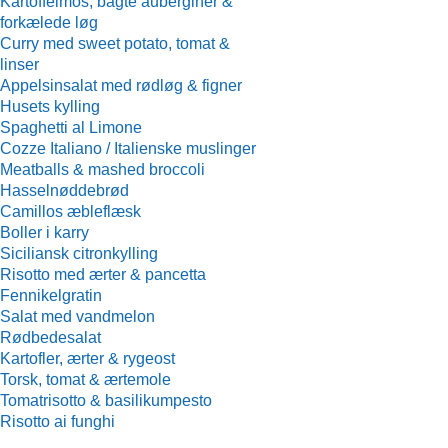
Kartoffelmos, bagte auberginer &
forkælede løg
Curry med sweet potato, tomat &
linser
Appelsinsalat med rødløg & figner
Husets kylling
Spaghetti al Limone
Cozze Italiano / Italienske muslinger
Meatballs & mashed broccoli
Hasselnøddebrød
Camillos æbleflæsk
Boller i karry
Siciliansk citronkylling
Risotto med ærter & pancetta
Fennikelgratin
Salat med vandmelon
Rødbedesalat
Kartofler, ærter & rygeost
Torsk, tomat & ærtemole
Tomatrisotto & basilikumpesto
Risotto ai funghi