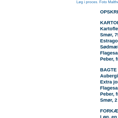
Løg i proces. Foto Malth
OPSKRI
KARTO
Kartofle
Smør, 7
Estragon
Sødmælk
Flagesal
Peber, 
BAGTE
Aubergin
Extra jo
Flagesa
Peber, 
Smør, 2
FORKÆ
Løg, en 