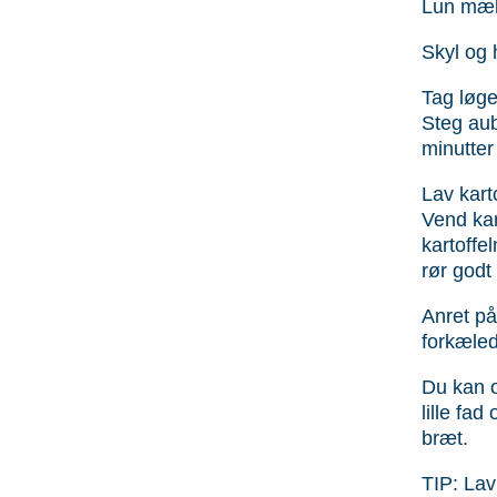
Lun mæl
Skyl og h
Tag løge
Steg aub
minutter
Lav kart
Vend ka
kartoffel
rør godt
Anret på 
forkæled
Du kan o
lille fad
bræt.
TIP: Lav