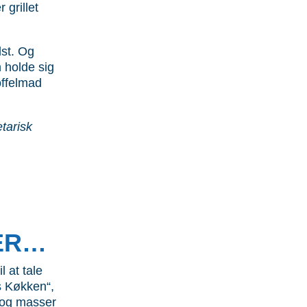
 grillet
lst. Og
 holde sig
offelmad
tarisk
ER…
l at tale
 Køkken“,
s og masser