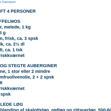
e Ivarsson
FT 4 PERSONER
FFELMOS
r, melede, 1 kg
5 g
, frisk, ca. 3 spsk
, ca. 2½ dl
t, ca. 1 tsk
friskkværnet
 OG STEGTE AUBERGINER
e, 1 stor eller 2 mindre
mfruolivenolie, 2 + 2 spsk
lt
friskkværnet
 spsk
LEDE LØG
blanding af skalotteløg, rødløg og zittauerløg, 500-6