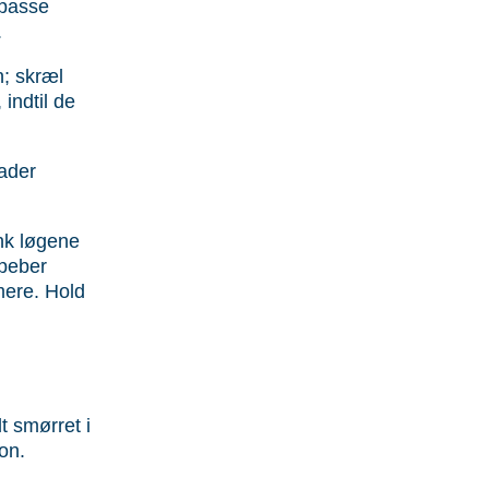
 passe
.
n; skræl
indtil de
ader
ænk løgene
 peber
mere. Hold
t smørret i
on.