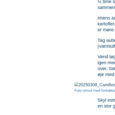
½ time s
sammen –
Imens au
kar­tofl
er møre.
Tag aube
(varmluft
Vend løg
igen med
over. Sæ
øje med 
Foto-shoot med forkæled
Skyl est
en stor