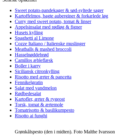
Sweet potato-pandekager & sød-syltede sager
Kartoffelmos, bagte auberginer & forkælede løg
Curry med sweet potato, tomat & linser
Appelsinsalat med rødløg & figner
Husets kylling
Spaghetti al Limone
Cozze Italiano / Italienske muslinger
Meatballs & mashed broccoli
Hasselnøddebrød
Camillos æbleflæsk
Boller i karry
Siciliansk citronkylling
Risotto med ærter & pancetta
Fennikelgratin
Salat med vandmelon
Rødbedesalat
Kartofler, ærter & rygeost
Torsk, tomat & ærtemole
Tomatrisotto & basilikumpesto
Risotto ai funghi
Grønkålspesto (den i midten). Foto Malthe Ivarsson