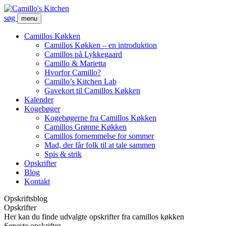
søg
menu
Camillos Køkken
Camillos Køkken – en introduktion
Camillos på Lykkegaard
Camillo & Marietta
Hvorfor Camillo?
Camillo’s Kitchen Lab
Gavekort til Camillos Køkken
Kalender
Kogebøger
Kogebøgerne fra Camillos Køkken
Camillos Grønne Køkken
Camillos fornemmelse for sommer
Mad, der får folk til at tale sammen
Spis & strik
Opskrifter
Blog
Kontakt
Opskriftsblog
Opskrifter
Her kan du finde udvalgte opskrifter fra camillos køkken
Seneste opskrifter