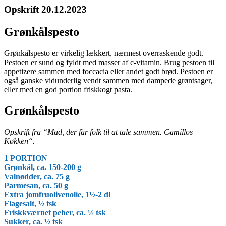
Opskrift 20.12.2023
Grønkålspesto
Grønkålspesto er virkelig lækkert, nærmest overraskende godt.
Pestoen er sund og fyldt med masser af c-vitamin. Brug pestoen til
appetizere sammen med foccacia eller andet godt brød. Pestoen er
også ganske ­vidunderlig vendt sammen med dampede grøntsager,
eller med en god portion friskkogt pasta.
Grønkålspesto
Opskrift fra “Mad, der får folk til at tale sammen. Camillos
Køkken“.
1 PORTION
Grønkål, ca. 150-200 g
Valnødder, ca. 75 g
Parmesan, ca. 50 g
Extra jomfruolivenolie, 1½-2 dl
Flagesalt, ½ tsk
Friskkværnet peber, ca. ½ tsk
Sukker, ca. ½ tsk