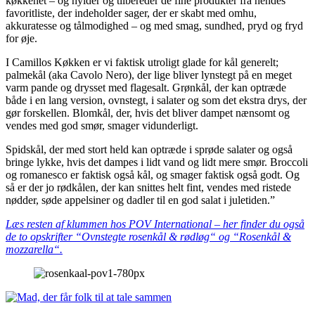
køkkenet – og hylder og tilbereder de fine produkter fra hendes
favoritliste, der indeholder sager, der er skabt med omhu,
akkuratesse og tålmodighed – og med smag, sundhed, pryd og fryd
for øje.
I Camillos Køkken er vi faktisk utroligt glade for kål generelt;
palmekål (aka Cavolo Nero), der lige bliver lynstegt på en meget
varm pande og drysset med flagesalt. Grønkål, der kan optræde
både i en lang version, ovnstegt, i salater og som det ekstra drys, der
gør forskellen. Blomkål, der, hvis det bliver dampet nænsomt og
vendes med god smør, smager vidunderligt.
Spidskål, der med stort held kan optræde i sprøde salater og også
bringe lykke, hvis det dampes i lidt vand og lidt mere smør. Broccoli
og romanesco er faktisk også kål, og smager faktisk også godt. Og
så er der jo rødkålen, der kan snittes helt fint, vendes med ristede
nødder, søde appelsiner og dadler til en god salat i juletiden.”
Læs resten af klummen hos POV International – her finder du også
de to opskrifter “Ovnstegte rosenkål & rødløg“ og “Rosenkål &
mozzarella“.