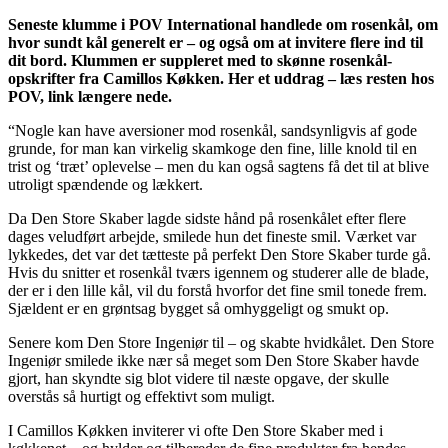
Seneste klumme i POV International handlede om rosenkål, om
hvor sundt kål generelt er – og også om at invitere flere ind til
dit bord. Klummen er suppleret med to skønne rosenkål-
opskrifter fra Camillos Køkken. Her et uddrag – læs resten hos
POV, link længere nede.
“Nogle kan have aversioner mod rosenkål, sandsynligvis af gode
grunde, for man kan virkelig skamkoge den fine, lille knold til en
trist og ‘træt’ oplevelse – men du kan også sagtens få det til at blive
utroligt spændende og lækkert.
Da Den Store Skaber lagde sidste hånd på rosenkålet efter flere
dages veludført arbejde, smilede hun det fineste smil. Værket var
lykkedes, det var det tætteste på perfekt Den Store Skaber turde gå.
Hvis du snitter et rosenkål tværs igennem og studerer alle de blade,
der er i den lille kål, vil du forstå hvorfor det fine smil tonede frem.
Sjældent er en grøntsag bygget så omhyggeligt og smukt op.
Senere kom Den Store Ingeniør til – og skabte hvidkålet. Den Store
Ingeniør smilede ikke nær så meget som Den Store Skaber havde
gjort, han skyndte sig blot videre til næste opgave, der skulle
overstås så hurtigt og effektivt som muligt.
I Camillos Køkken inviterer vi ofte Den Store Skaber med i