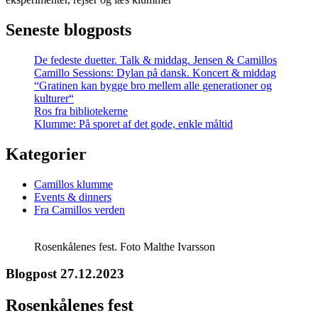
Seneste blogposts
De fedeste duetter. Talk & middag. Jensen & Camillos
Camillo Sessions: Dylan på dansk. Koncert & middag
“Gratinen kan bygge bro mellem alle generationer og
kulturer“
Ros fra bibliotekerne
Klumme: På sporet af det gode, enkle måltid
Kategorier
Camillos klumme
Events & dinners
Fra Camillos verden
Rosenkålenes fest. Foto Malthe Ivarsson
Blogpost 27.12.2023
Rosenkålenes fest