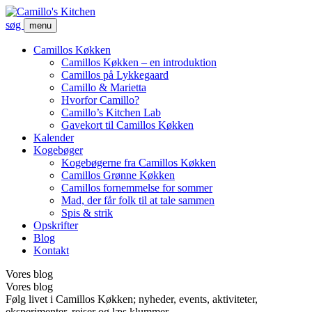
søg
menu
Camillos Køkken
Camillos Køkken – en introduktion
Camillos på Lykkegaard
Camillo & Marietta
Hvorfor Camillo?
Camillo’s Kitchen Lab
Gavekort til Camillos Køkken
Kalender
Kogebøger
Kogebøgerne fra Camillos Køkken
Camillos Grønne Køkken
Camillos fornemmelse for sommer
Mad, der får folk til at tale sammen
Spis & strik
Opskrifter
Blog
Kontakt
Vores blog
Vores blog
Følg livet i Camillos Køkken; nyheder, events, aktiviteter,
eksperimenter, rejser og læs klummer