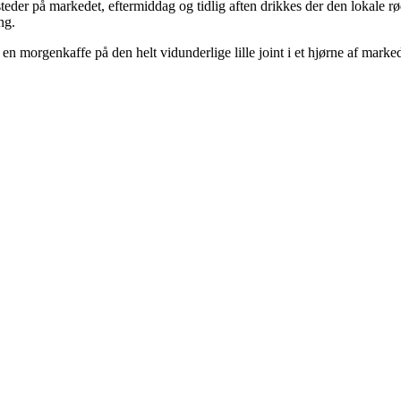
steder på markedet, eftermiddag og tidlig aften drikkes der den lokale r
ng.
n morgenkaffe på den helt vidunderlige lille joint i et hjørne af marked