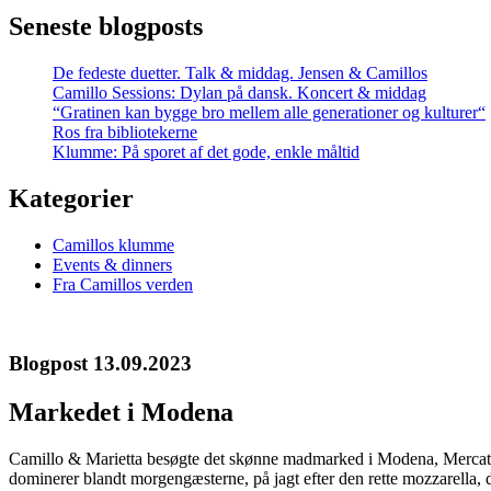
Seneste blogposts
De fedeste duetter. Talk & middag. Jensen & Camillos
Camillo Sessions: Dylan på dansk. Koncert & middag
“Gratinen kan bygge bro mellem alle generationer og kulturer“
Ros fra bibliotekerne
Klumme: På sporet af det gode, enkle måltid
Kategorier
Camillos klumme
Events & dinners
Fra Camillos verden
Blogpost 13.09.2023
Markedet i Modena
Camillo & Marietta besøgte det skønne madmarked i Modena, Mercato A
dominerer blandt morgengæsterne, på jagt efter den rette mozzarella, de