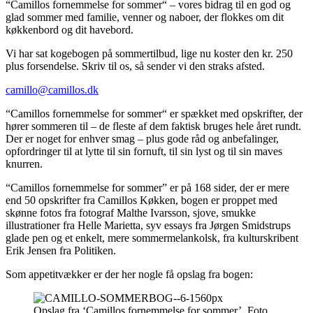
“Camillos fornemmelse for sommer“ – vores bidrag til en god og
glad sommer med familie, venner og naboer, der flokkes om dit
køkkenbord og dit havebord.
Vi har sat kogebogen på sommertilbud, lige nu koster den kr. 250
plus forsendelse. Skriv til os, så sender vi den straks afsted.
camillo@camillos.dk
“Camillos fornemmelse for sommer“ er spækket med opskrifter, der
hører sommeren til – de fleste af dem faktisk bruges hele året rundt.
Der er noget for enhver smag – plus gode råd og anbefalinger,
opfordringer til at lytte til sin fornuft, til sin lyst og til sin maves
knurren.
“Camillos fornemmelse for sommer” er på 168 sider, der er mere
end 50 opskrifter fra Camillos Køkken, bogen er proppet med
skønne fotos fra fotograf Malthe Ivarsson, sjove, smukke
illustrationer fra Helle Marietta, syv essays fra Jørgen Smidstrups
glade pen og et enkelt, mere sommermelankolsk, fra kulturskribent
Erik Jensen fra Politiken.
Som appetitvækker er der her nogle få opslag fra bogen:
Opslag fra ‘Camillos fornemmelse for sommer’. Foto