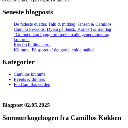
Seneste blogposts
De fedeste duetter. Talk & middag. Jensen & Camillos
Camillo Sessions: Dylan på dansk. Koncert & middag
“Gratinen kan bygge bro mellem alle generationer og
kulturer“
Ros fra bibliotekerne
Klumme: På sporet af det gode, enkle måltid
Kategorier
Camillos klumme
Events & dinners
Fra Camillos verden
Blogpost 02.05.2025
Sommerkogebogen fra Camillos Køkken