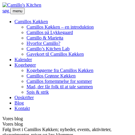
søg
menu
Camillos Køkken
Camillos Køkken – en introduktion
Camillos på Lykkegaard
Camillo & Marietta
Hvorfor Camillo?
Camillo’s Kitchen Lab
Gavekort til Camillos Køkken
Kalender
Kogebøger
Kogebøgerne fra Camillos Køkken
Camillos Grønne Køkken
Camillos fornemmelse for sommer
Mad, der får folk til at tale sammen
Spis & strik
Opskrifter
Blog
Kontakt
Vores blog
Vores blog
Følg livet i Camillos Køkken; nyheder, events, aktiviteter,
eksperimenter, rejser og læs klummer