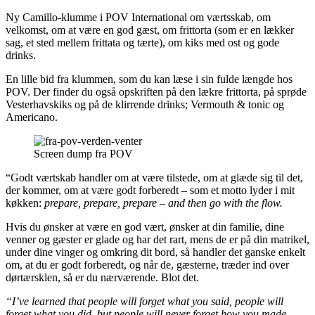
Ny Camillo-klumme i POV International om værtsskab, om
velkomst, om at være en god gæst, om frittorta (som er en lækker
sag, et sted mellem frittata og tærte), om kiks med ost og gode
drinks.
En lille bid fra klummen, som du kan læse i sin fulde længde hos
POV. Der finder du også opskriften på den lækre frittorta, på sprøde
Vesterhavskiks og på de klirrende drinks; Vermouth & tonic og
Americano.
Screen dump fra POV
“Godt værtskab handler om at være tilstede, om at glæde sig til det,
der kommer, om at være godt forberedt – som et motto lyder i mit
køkken:
prepare, prepare, prepare – and then go with the flow.
Hvis du ønsker at være en god vært, ønsker at din familie, dine
venner og gæster er glade og har det rart, mens de er på din matrikel,
­under dine vinger og omkring dit bord, så handler det ganske enkelt
om, at du er godt forberedt, og når de, gæsterne, træder ind over
dørtærsklen, så er du nærværende. Blot det.
“I’ve learned that people will forget what you said, people will
forget what you did, but people will never forget how you made