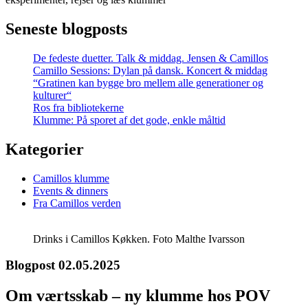
Seneste blogposts
De fedeste duetter. Talk & middag. Jensen & Camillos
Camillo Sessions: Dylan på dansk. Koncert & middag
“Gratinen kan bygge bro mellem alle generationer og
kulturer“
Ros fra bibliotekerne
Klumme: På sporet af det gode, enkle måltid
Kategorier
Camillos klumme
Events & dinners
Fra Camillos verden
Drinks i Camillos Køkken. Foto Malthe Ivarsson
Blogpost 02.05.2025
Om værtsskab – ny klumme hos POV