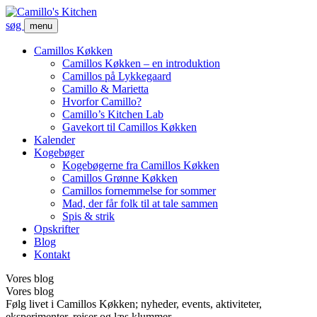
søg
menu
Camillos Køkken
Camillos Køkken – en introduktion
Camillos på Lykkegaard
Camillo & Marietta
Hvorfor Camillo?
Camillo’s Kitchen Lab
Gavekort til Camillos Køkken
Kalender
Kogebøger
Kogebøgerne fra Camillos Køkken
Camillos Grønne Køkken
Camillos fornemmelse for sommer
Mad, der får folk til at tale sammen
Spis & strik
Opskrifter
Blog
Kontakt
Vores blog
Vores blog
Følg livet i Camillos Køkken; nyheder, events, aktiviteter,
eksperimenter, rejser og læs klummer