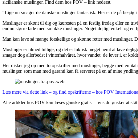
sicilianske muslinger. Find dem hos POV – link nederst.
“Lige nu smager de danske muslinger fantastisk. Her er de på besøg i d
Muslinger er skønt til dig og kæresten på en festlig fredag eller en tr
endnu større fade med smukke muslinger. Noget dejligt enkelt og en føl
Man kan lave så mange forskellige og skønne retter med muslinger. De 
Muslinger er tilmed billige, og det er faktisk meget nemt at lave dejl
smager dog allerbedst i vinterhalvåret, hvor vandet, de lever i, er koldt
Her disker jeg op med to opskrifter med muslinger, begge med en itali
muslinger, som man med garanti kan få serveret på en af mine yndlings
Læs mere via dette link – og find opskrifterne – hos POV Internationa
Alle artikler hos POV kan læses ganske gratis – hvis du ønsker at støt