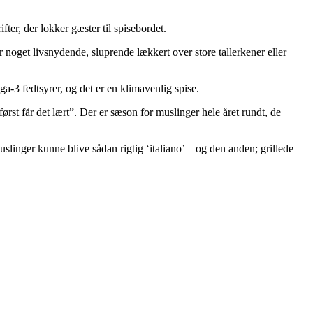
ter, der lokker gæster til spisebordet.
r noget livsnydende, sluprende lækkert over store tallerkener eller
a-3 fedtsyrer, og det er en klimavenlig spise.
rst får det lært”. Der er sæson for muslinger hele året rundt, de
linger kunne blive sådan rigtig ‘italiano’ – og den anden; grillede