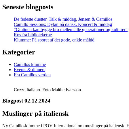
Seneste blogposts
De fedeste duetter. Talk & middag. Jensen & Camillos
Camillo Sessions: Dylan på dansk. Koncert & middag
“Gratinen kan bygge bro mellem alle generationer og kulturer“
Ros fra bibliotekerne
Klumme: På sporet af det gode, enkle måltid
Kategorier
Camillos klumme
Events & dinners
Fra Camillos verden
Cozze Italiano. Foto Malthe Ivarsson
Blogpost 02.12.2024
Muslinger på italiensk
Ny Camillo-klumme i POV International om muslinger på italiensk. Her