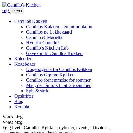
søg
menu
Camillos Køkken
Camillos Køkken – en introduktion
Camillos på Lykkegaard
Camillo & Marietta
Hvorfor Camillo?
Camillo’s Kitchen Lab
Gavekort til Camillos Køkken
Kalender
Kogebøger
Kogebøgerne fra Camillos Køkken
Camillos Grønne Køkken
Camillos fornemmelse for sommer
Mad, der får folk til at tale sammen
Spis & strik
Opskrifter
Blog
Kontakt
Vores blog
Vores blog
Følg livet i Camillos Køkken; nyheder, events, aktiviteter,
eksperimenter, rejser og læs klummer