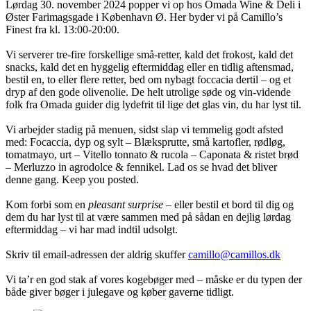
Lørdag 30. november 2024 popper vi op hos Omada Wine & Deli i
Øster Farimagsgade i København Ø. Her byder vi på Camillo’s
Finest fra kl. 13:00-20:00.
Vi serverer tre-fire forskellige små-retter, kald det frokost, kald det
snacks, kald det en hyggelig eftermiddag eller en tidlig aftensmad,
bestil en, to eller flere retter, bed om nybagt foccacia dertil – og et
dryp af den gode olivenolie. De helt utrolige søde og vin-vidende
folk fra Omada guider dig lydefrit til lige det glas vin, du har lyst til.
Vi arbejder stadig på menuen, sidst slap vi temmelig godt afsted
med: Focaccia, dyp og sylt – Blæksprutte, små kartofler, rødløg,
tomatmayo, urt – Vitello tonnato & rucola – Caponata & ristet brød
– Merluzzo in agrodolce & fennikel. Lad os se hvad det bliver
denne gang. Keep you posted.
Kom forbi som en
pleasant surprise
– eller bestil et bord til dig og
dem du har lyst til at være sammen med på sådan en dejlig lørdag
eftermiddag – vi har mad indtil udsolgt.
Skriv til email-adressen der aldrig skuffer
camillo@camillos.dk
Vi ta’r en god stak af vores kogebøger med – måske er du typen der
både giver bøger i julegave og køber gaverne tidligt.