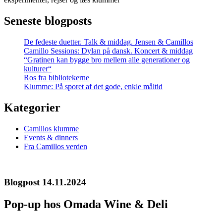
Seneste blogposts
De fedeste duetter. Talk & middag. Jensen & Camillos
Camillo Sessions: Dylan på dansk. Koncert & middag
“Gratinen kan bygge bro mellem alle generationer og
kulturer“
Ros fra bibliotekerne
Klumme: På sporet af det gode, enkle måltid
Kategorier
Camillos klumme
Events & dinners
Fra Camillos verden
Blogpost 14.11.2024
Pop-up hos Omada Wine & Deli