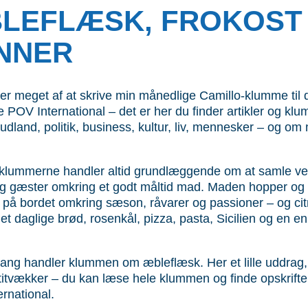
LEFLÆSK, FROKOST
NNER
er meget af at skrive min månedlige Camillo-klumme til 
 POV International – det er her du finder artikler og k
 udland, politik, business, kultur, liv, mennesker – og o
-klummerne handler altid grundlæggende om at samle ve
og gæster omkring et godt måltid mad. Maden hopper og
t på bordet omkring sæson, råvarer og passioner – og cit
 det daglige brød, rosenkål, pizza, pasta, Sicilien og en e
ang handler klummen om æbleflæsk. Her et lille uddrag
itvækker – du kan læse hele klummen og finde opskrift
rnational.