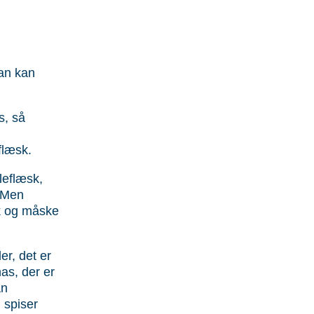
man kan
s, så
flæsk.
leflæsk,
. Men
sk og måske
er, det er
nas, der er
an
u spiser