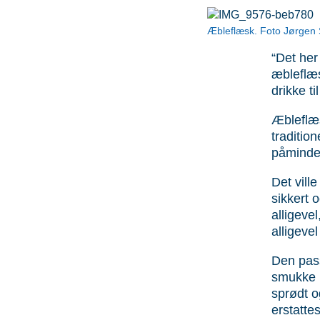
Æbleflæsk. Foto Jørgen
“Det her
æbleflæs
drikke t
Æbleflæs
tradition
påmindel
Det vill
sikkert 
alligeve
alligeve
Den passe
smukke r
sprødt o
erstatte