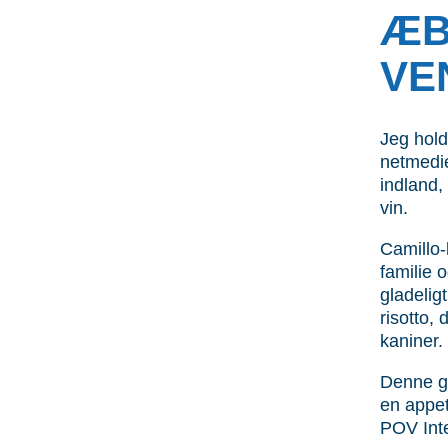
ÆB
VE
Jeg hold
netmedie
indland,
vin.
Camillo
familie 
gladelig
risotto,
kaniner.
Denne g
en appet
POV Inte