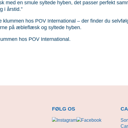
sk med en smule syltede hyben, det passer perfekt sa
 i årstid.”
 klummen hos POV International – der finder du selvføl
erne på æbleflæsk og syltede hyben.
 klummen hos POV International.
FØLG OS
CA
Som
Cam