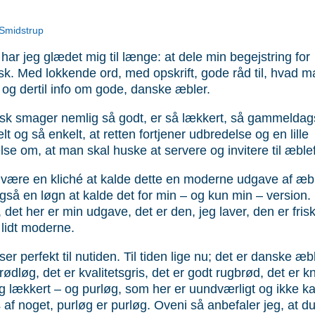
 Smidstrup
 har jeg glædet mig til længe: at dele min begejstring for
k. Med lokkende ord, med opskrift, gode råd til, hvad 
il og dertil info om gode, danske æbler.
k smager nemlig så godt, er så lækkert, så gammeldag
elt og så enkelt, at retten fortjener udbredelse og en lille
se om, at man skal huske at servere og invitere til æble
e være en kliché at kalde dette en moderne udgave af æb
også en løgn at kalde det for min – og kun min – version
l, det her er min udgave, det er den, jeg laver, den er fri
l lidt moderne.
r perfekt til nutiden. Til tiden lige nu; det er danske æbl
ødløg, det er kvalitetsgris, det er godt rugbrød, det er k
g lækkert – og purløg, som her er uundværligt og ikke k
s af noget, purløg er purløg. Oveni så anbefaler jeg, at d