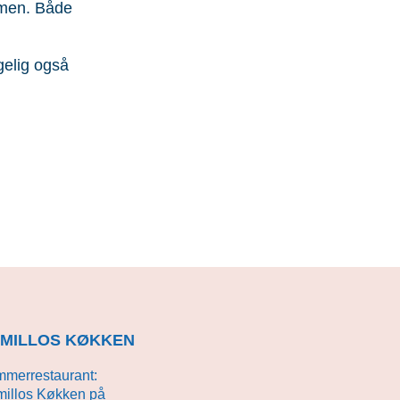
mmen. Både
gelig også
MILLOS KØKKEN
merrestaurant:
illos Køkken på