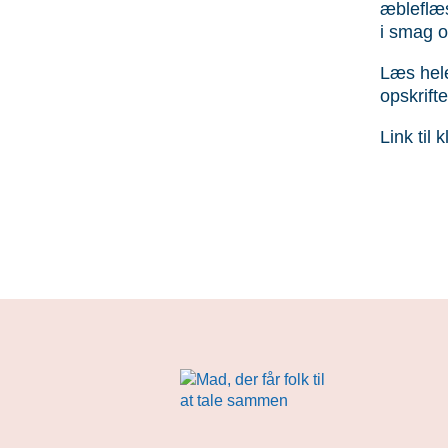
æbleflæ
i smag og
Læs hele
opskrift
Link til