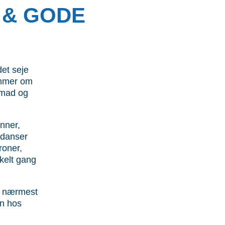
 & GODE
det seje
lummer om
m mad og
nner,
 danser
roner,
nkelt gang
, nærmest
en hos