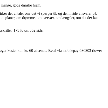
 i mange, gode danske hjem.
ker det vi taler om, det vi spørger til, og den måde vi svarer på.
de, om planer, om drømme, om nærvær, om længsler, om det der kan
krifter, 175 fotos, 352 sider.
bøger koster kun kr. 60 at sende. Betal via mobilepay 680803 (lower