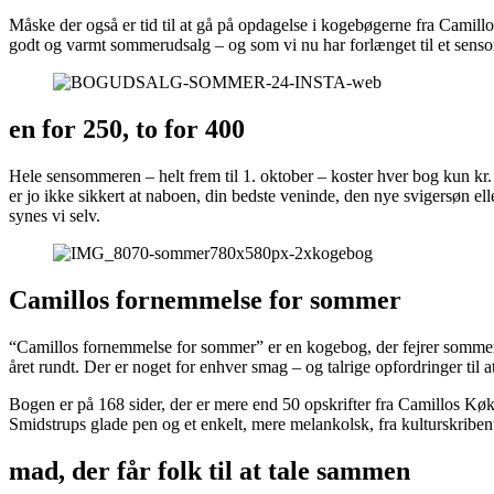
Måske der også er tid til at gå på opdagelse i kogebøgerne fra Camil
godt og varmt sommerudsalg – og som vi nu har forlænget til et sens
en for 250, to for 400
Hele sensommeren – helt frem til 1. oktober – koster hver bog kun kr. 
er jo ikke sikkert at naboen, din bedste veninde, den nye svigersøn e
synes vi selv.
Camillos fornemmelse for sommer
“Camillos fornemmelse for sommer” er en kogebog, der fejrer sommeren
året rundt. Der er noget for enhver smag – og talrige opfordringer til at l
Bogen er på 168 sider, der er mere end 50 opskrifter fra Camillos Køk
Smidstrups glade pen og et enkelt, mere melankolsk, fra kulturskribent
mad, der får folk til at tale sammen