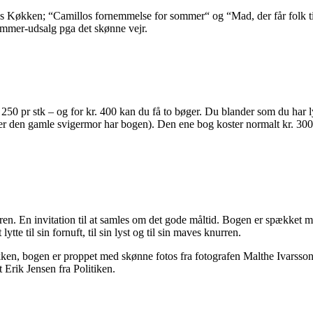
los Køkken; “Camillos fornemmelse for sommer“ og “Mad, der får folk ti
ommer-udsalg pga det skønne vejr.
250 pr stk – og for kr. 400 kan du få to bøger. Du blander som du har l
ller den gamle svigermor har bogen). Den ene bog koster normalt kr. 30
. En invitation til at samles om det gode måltid. Bogen er spækket med
ytte til sin fornuft, til sin lyst og til sin maves knurren.
ken, bogen er proppet med skønne fotos fra fotografen Malthe Ivarsson, 
 Erik Jensen fra Politiken.