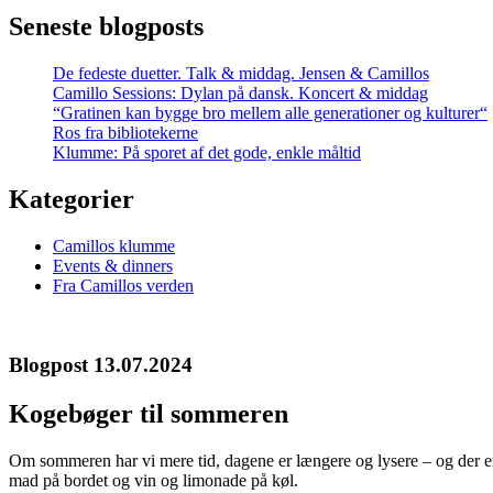
Seneste blogposts
De fedeste duetter. Talk & middag. Jensen & Camillos
Camillo Sessions: Dylan på dansk. Koncert & middag
“Gratinen kan bygge bro mellem alle generationer og kulturer“
Ros fra bibliotekerne
Klumme: På sporet af det gode, enkle måltid
Kategorier
Camillos klumme
Events & dinners
Fra Camillos verden
Blogpost 13.07.2024
Kogebøger til sommeren
Om sommeren har vi mere tid, dagene er længere og lysere – og der er
mad på bordet og vin og limonade på køl.