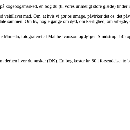
 på kogebogsmarked, en bog du (til vores urimeligt store glæde) finder
veltillavet mad. Om, at hvis vi gør os umage, påvirker det os, det påvir
il at tale sammen. Om liv, nogle gange om død, om kærlighed, om arbej
le Marietta, fotograferet af Malthe Ivarsson og Jørgen Smidstrup. 145 ops
m derhen hvor du ønsker (DK). En bog koster kr. 50 i forsendelse, to 