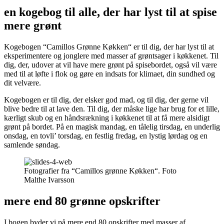
en kogebog til alle, der har lyst til at spise
mere grønt
Kogebogen “Camillos Grønne Køkken“ er til dig, der har lyst til at
eksperimentere og jonglere med masser af grøntsager i køkkenet. Til
dig, der, udover at vil have mere grønt på spisebordet, også vil være
med til at løfte i flok og gøre en indsats for klimaet, din sundhed og
dit velvære.
Kogebogen er til dig, der elsker god mad, og til dig, der gerne vil
blive bedre til at lave den. Til dig, der måske lige har brug for et lille,
kærligt skub og en håndsrækning i køkkenet til at få mere alsidigt
grønt på bordet. På en magisk mandag, en tålelig tirsdag, en underlig
onsdag, en tovli’ torsdag, en festlig fredag, en lystig lørdag og en
samlende søndag.
Fotografier fra “Camillos grønne Køkken“. Foto
Malthe Ivarsson
mere end 80 grønne opskrifter
I bogen byder vi på mere end 80 opskrifter med masser af