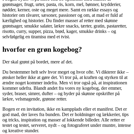
grøntsager, frugt, urter, pasta, ris, korn, mel, bønner, krydderier,
nødder, kerner, oste og meget mere. Samt en række essays og
historier om råvarer, sæsoner, passioner og om, at mad er fuld af
kærlighed og historier. Du finder masser af retter med skønne
grøntsager, smukke salater, lækre snacks, tærter, gratin, pastaretter,
risotto, curry, supper, pizza, brød, kager, smukke drinks – og
selvfølgelig en tiramisu med et tvist.
hvorfor en grøn kogebog?
Der skal grønt på bordet, mere af det.
Du bestemmer helt selv hvor meget og hvor ofte. Vi dikterer ikke –
ønsker heller ikke at gøre det. Vi tror på, at kraften og styrken til at
ændre noget kommer indefra. Men vi tror også på, at inspirationen
kommer udefra. Blandt andet fra vores ny kogebog, der emmer,
syder, braser, simrer, dufter – og byder på skønne opskrifter på
lækre, velsmagende, grønne retter.
Bogen er en invitation, ikke en kampplads eller et manifest. Det er
god mad, der laves fra bunden. Det er holdninger og lækkerier, tips
og tricks, inspiration og masser af lokkende billeder. Alle retter er
testet og testet, serveret, nydt – og fotograferet under muntre, intense
og kreative stunder.