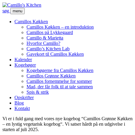
søg
menu
Camillos Køkken
Camillos Køkken – en introduktion
Camillos på Lykkegaard
Camillo & Marietta
Hvorfor Camillo?
Camillo’s Kitchen Lab
Gavekort til Camillos Køkken
Kalender
Kogebøger
Kogebøgerne fra Camillos Køkken
Camillos Grønne Køkken
Camillos fornemmelse for sommer
Mad, der får folk til at tale sammen
Spis & strik
Opskrifter
Blog
Kontakt
Vi er i fuld gang med vores nye kogebog “Camillos Grønne Køkken
– en lystig vegetarisk kogebog“. Vi satser hårdt på en udgivelse i
starten af juli 2025.