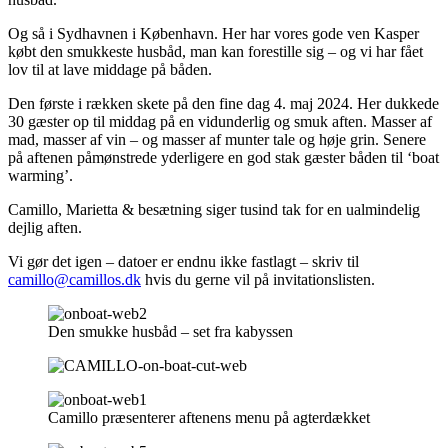
Og så i Sydhavnen i København. Her har vores gode ven Kasper
købt den smukkeste husbåd, man kan forestille sig – og vi har fået
lov til at lave middage på båden.
Den første i rækken skete på den fine dag 4. maj 2024. Her dukkede
30 gæster op til middag på en vidunderlig og smuk aften. Masser af
mad, masser af vin – og masser af munter tale og høje grin. Senere
på aftenen påmønstrede yderligere en god stak gæster båden til ‘boat
warming’.
Camillo, Marietta & besætning siger tusind tak for en ualmindelig
dejlig aften.
Vi gør det igen – datoer er endnu ikke fastlagt – skriv til
camillo@camillos.dk
hvis du gerne vil på invitationslisten.
Den smukke husbåd – set fra kabyssen
Camillo præsenterer aftenens menu på agterdækket