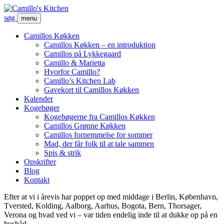
søg
menu
Camillos Køkken
Camillos Køkken – en introduktion
Camillos på Lykkegaard
Camillo & Marietta
Hvorfor Camillo?
Camillo’s Kitchen Lab
Gavekort til Camillos Køkken
Kalender
Kogebøger
Kogebøgerne fra Camillos Køkken
Camillos Grønne Køkken
Camillos fornemmelse for sommer
Mad, der får folk til at tale sammen
Spis & strik
Opskrifter
Blog
Kontakt
Efter at vi i årevis har poppet op med middage i Berlin, København,
Tversted, Kolding, Aalborg, Aarhus, Bogota, Bern, Thorsager,
Verona og hvad ved vi – var tiden endelig inde til at dukke op på en
husbåd.