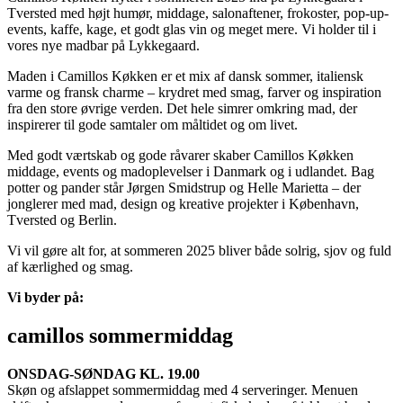
Tversted med højt humør, middage, salonaftener, frokoster, pop-up-
events, kaffe, kage, et godt glas vin og meget mere. Vi holder til i
vores nye madbar på Lykkegaard.
Maden i Camillos Køkken er et mix af dansk sommer, italiensk
varme og fransk charme – krydret med smag, farver og inspiration
fra den store øvrige verden. Det hele simrer omkring mad, der
inspirerer til gode samtaler om måltidet og om livet.
Med godt værtskab og gode råvarer skaber Camillos Køkken
middage, events og madoplevelser i Danmark og i udlandet. Bag
potter og pander står Jørgen Smidstrup og Helle Marietta – der
jonglerer med mad, design og kreative projekter i København,
Tversted og Berlin.
Vi vil gøre alt for, at sommeren 2025 bliver både solrig, sjov og fuld
af kærlighed og smag.
Vi byder på:
camillos sommermiddag
ONSDAG-SØNDAG KL. 19.00
Skøn og afslappet sommermiddag med 4 serveringer. Menuen