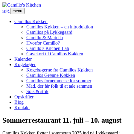
søg
menu
Camillos Køkken
Camillos Køkken – en introduktion
Camillos på Lykkegaard
Camillo & Marietta
Hvorfor Camillo?
Camillo’s Kitchen Lab
Gavekort til Camillos Køkken
Kalender
Kogebøger
Kogebøgerne fra Camillos Køkken
Camillos Grønne Køkken
Camillos fornemmelse for sommer
Mad, der får folk til at tale sammen
Spis & strik
Opskrifter
Blog
Kontakt
Sommerrestaurant 11. juli – 10. august
Camillos Køkken flytter i sommeren 2025 ind på Lykkegaard i