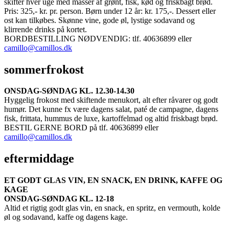
skifter hver uge med masser af grønt, fisk, kød og friskbagt brød.
Pris: 325,- kr. pr. person. Børn under 12 år: kr. 175,-. Dessert eller
ost kan tilkøbes. Skønne vine, gode øl, lystige sodavand og
klirrende drinks på kortet.
BORDBESTILLING NØDVENDIG: tlf. 40636899 eller
camillo@camillos.dk
sommerfrokost
ONSDAG-SØNDAG KL. 12.30-14.30
Hyggelig frokost med skiftende menukort, alt efter råvarer og godt
humør. Det kunne fx være dagens salat, paté de campagne, dagens
fisk, frittata, hummus de luxe, kartoffelmad og altid friskbagt brød.
BESTIL GERNE BORD på tlf. 40636899 eller
camillo@camillos.dk
eftermiddage
ET GODT GLAS VIN, EN SNACK, EN DRINK, KAFFE OG
KAGE
ONSDAG-SØNDAG KL. 12-18
Altid et rigtig godt glas vin, en snack, en spritz, en vermouth, kolde
øl og sodavand, kaffe og dagens kage.