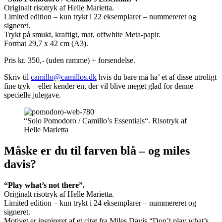
Originalt risotryk af Helle Marietta.
Limited edition – kun trykt i 22 eksemplarer – nummereret og
signeret.
Trykt på smukt, kraftigt, mat, offwhite Meta-papir.
Format 29,7 x 42 cm (A3).
Pris kr. 350,- (uden ramme) + forsendelse.
Skriv til
camillo@camillos.dk
hvis du bare må ha’ et af disse utroligt
fine tryk – eller kender en, der vil blive meget glad for denne
specielle julegave.
“Solo Pomodoro / Camillo’s Essentials“. Risotryk af
Helle Marietta
Måske er du til farven blå – og miles
davis?
“Play what’s not there”.
Originalt risotryk af Helle Marietta.
Limited edition – kun trykt i 24 eksemplarer – nummereret og
signeret.
Motivet er inspireret af et citat fra Miles Davis “Don’t play what’s