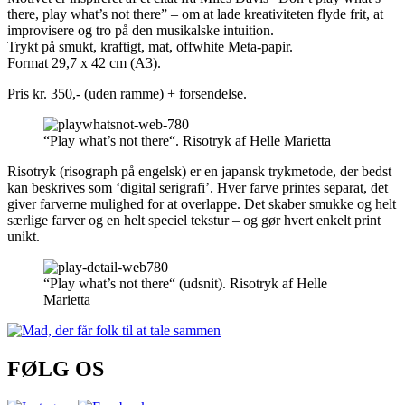
there, play what’s not there” – om at lade kreativiteten flyde frit, at
improvisere og tro på den musikalske intuition.
Trykt på smukt, kraftigt, mat, offwhite Meta-papir.
Format 29,7 x 42 cm (A3).
Pris kr. 350,- (uden ramme) + forsendelse.
“Play what’s not there“. Risotryk af Helle Marietta
Risotryk (risograph på engelsk) er en japansk trykmetode, der bedst
kan beskrives som ‘digital serigrafi’. Hver farve printes separat, det
giver farverne mulighed for at overlappe. Det skaber smukke og helt
særlige farver og en helt speciel tekstur – og gør hvert enkelt print
unikt.
“Play what’s not there“ (udsnit). Risotryk af Helle
Marietta
FØLG OS