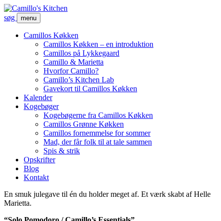
søg
menu
Camillos Køkken
Camillos Køkken – en introduktion
Camillos på Lykkegaard
Camillo & Marietta
Hvorfor Camillo?
Camillo’s Kitchen Lab
Gavekort til Camillos Køkken
Kalender
Kogebøger
Kogebøgerne fra Camillos Køkken
Camillos Grønne Køkken
Camillos fornemmelse for sommer
Mad, der får folk til at tale sammen
Spis & strik
Opskrifter
Blog
Kontakt
En smuk julegave til én du holder meget af. Et værk skabt af Helle
Marietta.
“Solo Pomodoro / Camillo’s Essentials”.