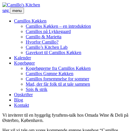
søg
menu
Camillos Køkken
Camillos Køkken – en introduktion
Camillos på Lykkegaard
Camillo & Marietta
Hvorfor Camillo?
Camillo’s Kitchen Lab
Gavekort til Camillos Køkken
Kalender
Kogebøger
Kogebøgerne fra Camillos Køkken
Camillos Grønne Køkken
Camillos fornemmelse for sommer
Mad, der får folk til at tale sammen
Spis & strik
Opskrifter
Blog
Kontakt
Vi inviterer til en hyggelig fyraftens-talk hos Omada Wine & Deli på
Østerbro, København.
Her vil vi tale om vores kommende grønne kogebog “Camillos