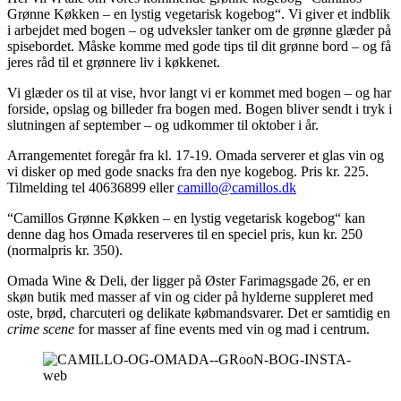
Grønne Køkken – en lystig vegetarisk kogebog“. Vi giver et indblik
i arbejdet med bogen – og udveksler tanker om de grønne glæder på
spisebordet. Måske komme med gode tips til dit grønne bord – og få
jeres råd til et grønnere liv i køkkenet.
Vi glæder os til at vise, hvor langt vi er kommet med bogen – og har
forside, opslag og billeder fra bogen med. Bogen bliver sendt i tryk i
slutningen af september – og udkommer til oktober i år.
Arrangementet foregår fra kl. 17-19. Omada serverer et glas vin og
vi disker op med gode snacks fra den nye kogebog. Pris kr. 225.
Tilmelding tel 40636899 eller
camillo@camillos.dk
“Camillos Grønne Køkken – en lystig vegetarisk kogebog“ kan
denne dag hos Omada reserveres til en speciel pris, kun kr. 250
(normalpris kr. 350).
Omada Wine & Deli, der ligger på Øster Farimagsgade 26, er en
skøn butik med masser af vin og cider på hylderne suppleret med
oste, brød, charcuteri og delikate købmandsvarer. Det er samtidig en
crime scene
for masser af fine events med vin og mad i centrum.