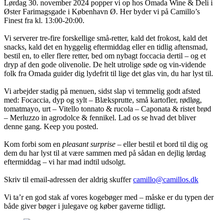
Lørdag 30. november 2024 popper vi op hos Omada Wine & Deli i
Øster Farimagsgade i København Ø. Her byder vi på Camillo’s
Finest fra kl. 13:00-20:00.
Vi serverer tre-fire forskellige små-retter, kald det frokost, kald det
snacks, kald det en hyggelig eftermiddag eller en tidlig aftensmad,
bestil en, to eller flere retter, bed om nybagt foccacia dertil – og et
dryp af den gode olivenolie. De helt utrolige søde og vin-vidende
folk fra Omada guider dig lydefrit til lige det glas vin, du har lyst til.
Vi arbejder stadig på menuen, sidst slap vi temmelig godt afsted
med: Focaccia, dyp og sylt – Blæksprutte, små kartofler, rødløg,
tomatmayo, urt – Vitello tonnato & rucola – Caponata & ristet brød
– Merluzzo in agrodolce & fennikel. Lad os se hvad det bliver
denne gang. Keep you posted.
Kom forbi som en
pleasant surprise
– eller bestil et bord til dig og
dem du har lyst til at være sammen med på sådan en dejlig lørdag
eftermiddag – vi har mad indtil udsolgt.
Skriv til email-adressen der aldrig skuffer
camillo@camillos.dk
Vi ta’r en god stak af vores kogebøger med – måske er du typen der
både giver bøger i julegave og køber gaverne tidligt.