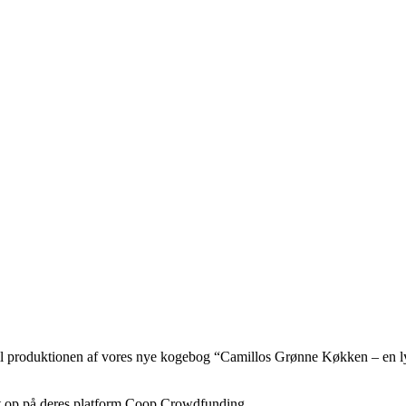
 til produktionen af vores nye kogebog “Camillos Grønne Køkken – en ly
t op på deres platform Coop Crowdfunding.