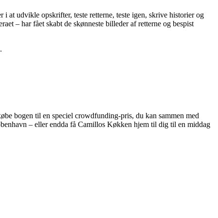
i at udvikle opskrifter, teste retterne, teste igen, skrive historier og
aet – har fået skabt de skønneste billeder af retterne og bespist
.
fx købe bogen til en speciel crowdfunding-pris, du kan sammen med
øbenhavn – eller endda få Camillos Køkken hjem til dig til en middag