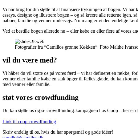
Vi har brug for din støtte til at finansiere trykningen af bogen. Vi har la
essays, designe og illustrere bogen – og så kreere alle retterne igen, 
naboer, familie og venner undervejs. Nu mangler vi den endelige færdi
Ved at bestille bogen allerede nu – eller købe en eller flere af vores 
Fotografier fra “Camillos grønne Køkken“. Foto Malthe Ivarss
vil du være med?
Vi håber du vil støtte os på vores færd – vi har defineret en række, 
venner eller familie købe en stak bøger til fælles glæde, du kan komm
med venner eller familie.
støt vores crowdfunding
Du kan støtte os og se crowdfunding-kampagnen hos Coop – her er der
Link til coop crowdfunding
Skriv endelig til os, hvis du har spørgsmål og gode idéer!
camillo@camillos.dk