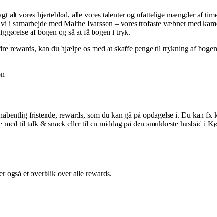
gt alt vores hjerteblod, alle vores talenter og ufattelige mængder af timer 
så vi i samarbejde med Malthe Ivarsson – vores trofaste væbner med kamer
ggørelse af bogen og så at få bogen i tryk.
andre rewards, kan du hjælpe os med at skaffe penge til trykning af bogen
on
forhåbentlig fristende, rewards, som du kan gå på opdagelse i. Du kan 
e med til talk & snack eller til en middag på den smukkeste husbåd i K
 også et overblik over alle rewards.