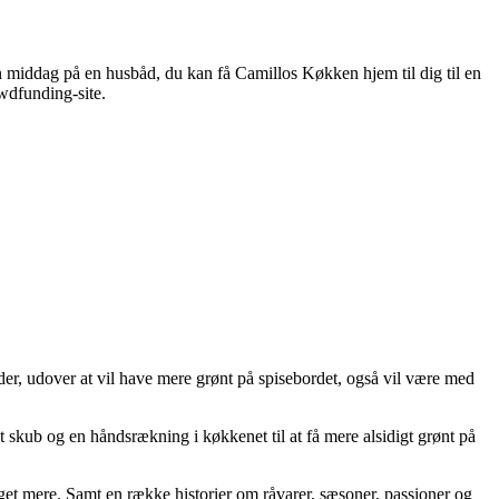
n middag på en husbåd, du kan få Camillos Køkken hjem til dig til en
wdfunding-site.
der, udover at vil have mere grønt på spisebordet, også vil være med
ligt skub og en håndsrækning i køkkenet til at få mere alsidigt grønt på
meget mere. Samt en række historier om råvarer, sæsoner, passioner og