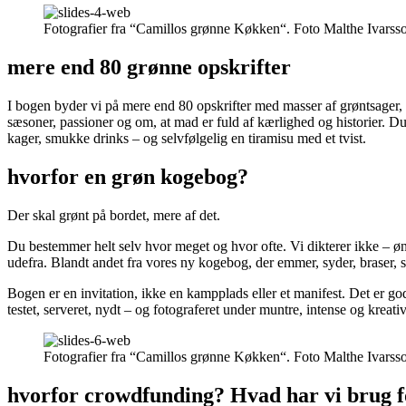
Fotografier fra “Camillos grønne Køkken“. Foto Malthe Ivarss
mere end 80 grønne opskrifter
I bogen byder vi på mere end 80 opskrifter med masser af grøntsager, f
sæsoner, passioner og om, at mad er fuld af kærlighed og historier. Du f
kager, smukke drinks – og selvfølgelig en tiramisu med et tvist.
hvorfor en grøn kogebog?
Der skal grønt på bordet, mere af det.
Du bestemmer helt selv hvor meget og hvor ofte. Vi dikterer ikke – øns
udefra. Blandt andet fra vores ny kogebog, der emmer, syder, braser, s
Bogen er en invitation, ikke en kampplads eller et manifest. Det er god 
testet, serveret, nydt – og fotograferet under muntre, intense og kreati
Fotografier fra “Camillos grønne Køkken“. Foto Malthe Ivarss
hvorfor crowdfunding? Hvad har vi brug for