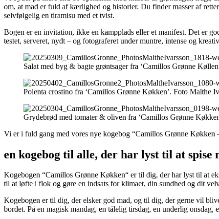
om, at mad er fuld af kærlighed og historier. Du finder masser af retter
selvfølgelig en tiramisu med et tvist.
Bogen er en invitation, ikke en kampplads eller et manifest. Det er god 
testet, serveret, nydt – og fotograferet under muntre, intense og kreati
Salat med byg & bagte grøntsager fra ‘Camillos Grønne Køllen
Polenta crostino fra ‘Camillos Grønne Køkken’. Foto Malthe I
Grydebrød med tomater & oliven fra ‘Camillos Grønne Køkken
Vi er i fuld gang med vores nye kogebog “Camillos Grønne Køkken – en 
en kogebog til alle, der har lyst til at spis
Kogebogen “Camillos Grønne Køkken“ er til dig, der har lyst til at ek
til at løfte i flok og gøre en indsats for klimaet, din sundhed og dit vel
Kogebogen er til dig, der elsker god mad, og til dig, der gerne vil blive
bordet. På en magisk mandag, en tålelig tirsdag, en underlig onsdag, en