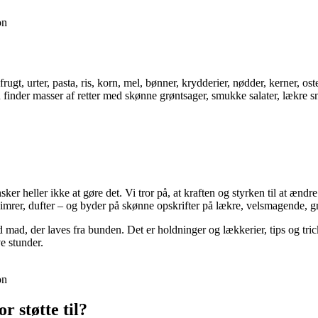
on
rugt, urter, pasta, ris, korn, mel, bønner, krydderier, nødder, kerner, o
inder masser af retter med skønne grøntsager, smukke salater, lækre snacks
ker heller ikke at gøre det. Vi tror på, at kraften og styrken til at æn
imrer, dufter – og byder på skønne opskrifter på lækre, velsmagende, gr
mad, der laves fra bunden. Det er holdninger og lækkerier, tips og tricks
ve stunder.
on
 støtte til?