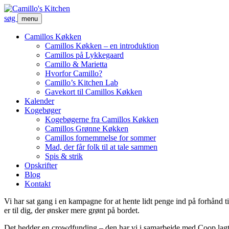
søg
menu
Camillos Køkken
Camillos Køkken – en introduktion
Camillos på Lykkegaard
Camillo & Marietta
Hvorfor Camillo?
Camillo’s Kitchen Lab
Gavekort til Camillos Køkken
Kalender
Kogebøger
Kogebøgerne fra Camillos Køkken
Camillos Grønne Køkken
Camillos fornemmelse for sommer
Mad, der får folk til at tale sammen
Spis & strik
Opskrifter
Blog
Kontakt
Vi har sat gang i en kampagne for at hente lidt penge ind på forhånd
er til dig, der ønsker mere grønt på bordet.
Det hedder en crowdfunding – den har vi i samarbejde med Coop lag