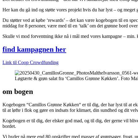
Her kan du gå ind og støtte vores projekt hvis du har lyst – og meget
Du støtter ved at købe ‘rewards’ – det kan være kogebogen til en spec
middag for 8 personer, være med til en ‘talk’ om det grønne bord ove
Skulle vi mod forventning ikke nå i mål med vores kampagne – min. kr.
find kampagnen her
Link til Coop Crowdfunding
Løgtærte & grøn salat fra ‘Camillos Grønne Køkken’. Foto Mal
om bogen
Kogebogen “Camillos Grønne Køkken“ er til dig, der har lyst til at ek
til at løfte i flok og gøre en indsats for klimaet, din sundhed og dit vel
Kogebogen er til dig, der elsker god mad, og til dig, der gerne vil blive
bordet.
Vi byder på mere end 80 opskrifter med masser af grøntsager, frugt, ur