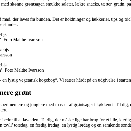
 med skønne grøntsager, smukke salater, lækre snacks, tærter, gratin, pas
mad, der laves fra bunden. Det er holdninger og lækkerier, tips og tricks
ve stunder.
’. Foto Malthe Ivarsson
varsson
’. Foto Malthe Ivarsson
lystig vegetarisk kogebog“. Vi satser hårdt på en udgivelse i starten 
e mere grønt
sperimentere og jonglere med masser af grøntsager i køkkenet. Til dig, 
være.
 bedre til at lave den. Til dig, der måske lige har brug for et lille, kær
 tovli’ torsdag, en festlig fredag, en lystig lørdag og en samlende sønd