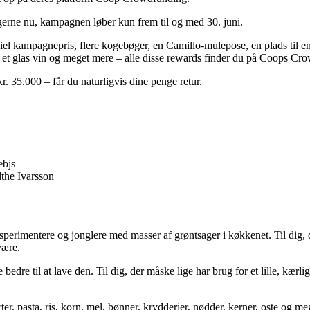
 gerne nu, kampagnen løber kun frem til og med 30. juni.
iel kampagnepris, flere kogebøger, en Camillo-mulepose, en plads til e
r et glas vin og meget mere – alle disse rewards finder du på Coops Cro
 35.000 – får du naturligvis dine penge retur.
the Ivarsson
sperimentere og jonglere med masser af grøntsager i køkkenet. Til dig, 
være.
 bedre til at lave den. Til dig, der måske lige har brug for et lille, kær
ter, pasta, ris, korn, mel, bønner, krydderier, nødder, kerner, oste og 