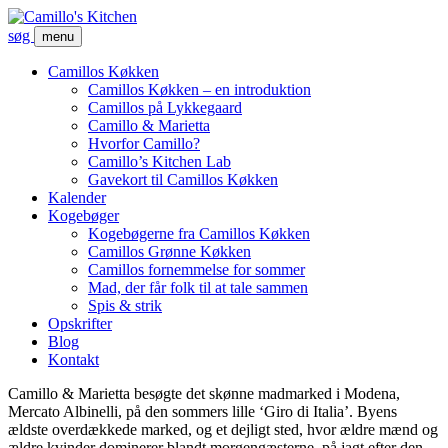
søg
menu
Camillos Køkken
Camillos Køkken – en introduktion
Camillos på Lykkegaard
Camillo & Marietta
Hvorfor Camillo?
Camillo’s Kitchen Lab
Gavekort til Camillos Køkken
Kalender
Kogebøger
Kogebøgerne fra Camillos Køkken
Camillos Grønne Køkken
Camillos fornemmelse for sommer
Mad, der får folk til at tale sammen
Spis & strik
Opskrifter
Blog
Kontakt
Camillo & Marietta besøgte det skønne madmarked i Modena,
Mercato Albinelli, på den sommers lille ‘Giro di Italia’. Byens
ældste overdækkede marked, og et dejligt sted, hvor ældre mænd og
ældre kvinder dominerer blandt morgengæsterne, på jagt efter den