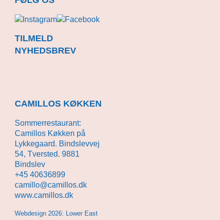
FØLG OS
TILMELD
NYHEDSBREV
CAMILLOS KØKKEN
Sommerrestaurant:
Camillos Køkken på
Lykkegaard. Bindslevvej
54, Tversted. 9881
Bindslev
+45 40636899
camillo@camillos.dk
www.camillos.dk
Webdesign 2026:
Lower East