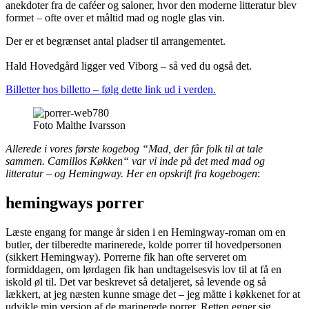
anekdoter fra de caféer og saloner, hvor den moderne litteratur blev
formet – ofte over et måltid mad og nogle glas vin.
Der er et begrænset antal pladser til arrangementet.
Hald Hovedgård ligger ved Viborg – så ved du også det.
Billetter hos billetto – følg dette link ud i verden.
Foto Malthe Ivarsson
Allerede i vores første kogebog “Mad, der får folk til at tale
sammen. Camillos Køkken“ var vi inde på det med mad og
litteratur – og Hemingway. Her en opskrift fra kogebogen
:
hemingways porrer
Læste engang for mange år siden i en Hemingway-roman om en
butler, der tilberedte marinerede, kolde porrer til hovedpersonen
(sikkert Hemingway). Porrerne fik han ofte serveret om
formiddagen, om lørdagen fik han undtagelsesvis lov til at få en
iskold øl til. Det var beskrevet så detaljeret, så levende og så
lækkert, at jeg næsten kunne smage det – jeg måtte i køkkenet for at
udvikle min version af de marinerede porrer. Retten egner sig