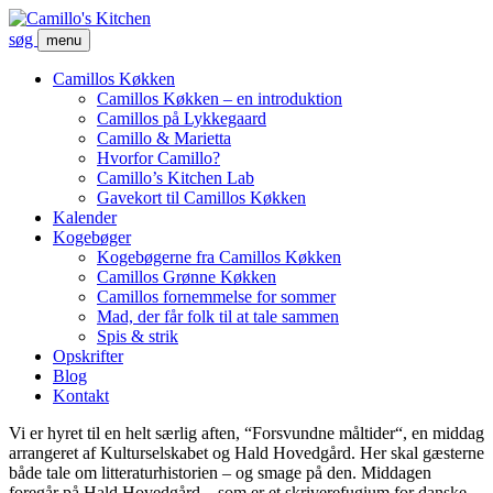
søg
menu
Camillos Køkken
Camillos Køkken – en introduktion
Camillos på Lykkegaard
Camillo & Marietta
Hvorfor Camillo?
Camillo’s Kitchen Lab
Gavekort til Camillos Køkken
Kalender
Kogebøger
Kogebøgerne fra Camillos Køkken
Camillos Grønne Køkken
Camillos fornemmelse for sommer
Mad, der får folk til at tale sammen
Spis & strik
Opskrifter
Blog
Kontakt
Vi er hyret til en helt særlig aften, “Forsvundne måltider“, en middag
arrangeret af Kulturselskabet og Hald Hovedgård. Her skal gæsterne
både tale om litteraturhistorien – og smage på den. Middagen
foregår på Hald Hovedgård – som er et skriverefugium for danske