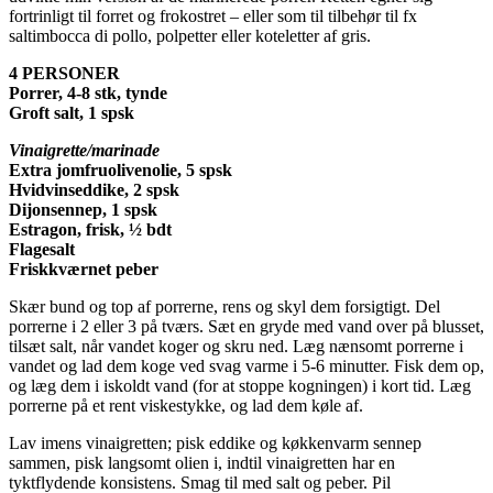
fortrinligt til forret og frokostret – eller som til tilbehør til fx
saltimbocca di pollo, polpetter eller koteletter af gris.
4 PERSONER
Porrer, 4-8 stk, tynde
Groft salt, 1 spsk
Vinaigrette/marinade
Extra jomfruolivenolie, 5 spsk
Hvidvinseddike, 2 spsk
Dijonsennep, 1 spsk
Estragon, frisk, ½ bdt
Flagesalt
Friskkværnet peber
Skær bund og top af porrerne, rens og skyl dem forsigtigt. Del
porrerne i 2 eller 3 på tværs. Sæt en gryde med vand over på blusset,
tilsæt salt, når vandet koger og skru ned. Læg nænsomt porrerne i
vandet og lad dem koge ved svag varme i 5-6 minutter. Fisk dem op,
og læg dem i iskoldt vand (for at stoppe kogningen) i kort tid. Læg
porrerne på et rent viskestykke, og lad dem køle af.
Lav imens vinaigretten; pisk eddike og køkkenvarm sennep
sammen, pisk langsomt olien i, indtil vinaigretten har en
tyktflydende konsistens. Smag til med salt og peber. Pil