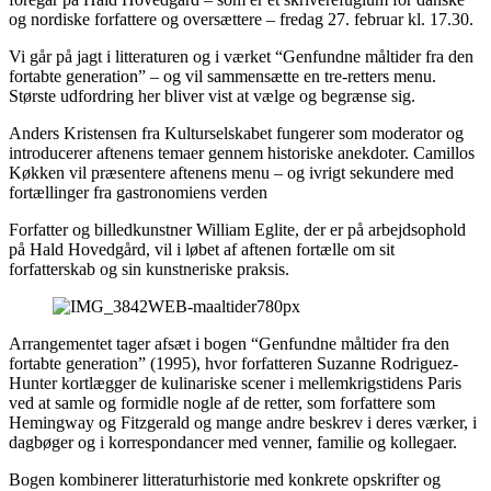
og nordiske forfattere og oversættere – fredag 27. februar kl. 17.30.
Vi går på jagt i litteraturen og i værket “Genfundne måltider fra den
fortabte generation” – og vil sammensætte en tre-retters menu.
Største udfordring her bliver vist at vælge og begrænse sig.
Anders Kristensen fra Kulturselskabet fungerer som moderator og
introducerer aftenens temaer gennem historiske anekdoter. Camillos
Køkken vil præsentere aftenens menu – og ivrigt sekundere med
fortællinger fra gastronomiens verden
Forfatter og billedkunstner William Eglite, der er på arbejdsophold
på Hald Hovedgård, vil i løbet af aftenen fortælle om sit
forfatterskab og sin kunstneriske praksis.
Arrangementet tager afsæt i bogen “Genfundne måltider fra den
fortabte generation” (1995), hvor forfatteren Suzanne Rodriguez-
Hunter kortlægger de kulinariske scener i mellemkrigstidens Paris
ved at samle og formidle nogle af de retter, som forfattere som
Hemingway og Fitzgerald og mange andre beskrev i deres værker, i
dagbøger og i korrespondancer med venner, familie og kollegaer.
Bogen kombinerer litteraturhistorie med konkrete opskrifter og