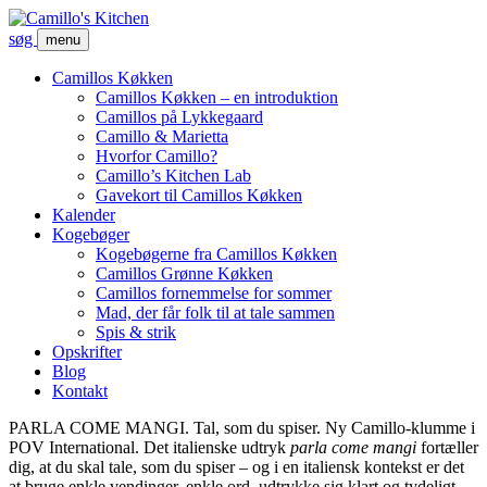
søg
menu
Camillos Køkken
Camillos Køkken – en introduktion
Camillos på Lykkegaard
Camillo & Marietta
Hvorfor Camillo?
Camillo’s Kitchen Lab
Gavekort til Camillos Køkken
Kalender
Kogebøger
Kogebøgerne fra Camillos Køkken
Camillos Grønne Køkken
Camillos fornemmelse for sommer
Mad, der får folk til at tale sammen
Spis & strik
Opskrifter
Blog
Kontakt
PARLA COME MANGI. Tal, som du spiser. Ny Camillo-klumme i
POV International. Det italienske udtryk
parla come mangi
fortæller
dig, at du skal tale, som du spiser – og i en italiensk kontekst er det
at bruge enkle vendinger, enkle ord, udtrykke sig klart og tydeligt.