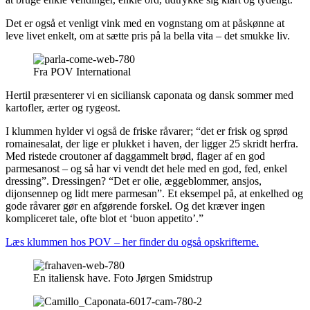
Det er også et venligt vink med en vognstang om at påskønne at
leve livet enkelt, om at sætte pris på la bella vita – det smukke liv.
Fra POV International
Hertil præsenterer vi en siciliansk caponata og dansk sommer med
kartofler, ærter og rygeost.
I klummen hylder vi også de friske råvarer; “det er frisk og sprød
romainesalat, der lige er plukket i haven, der ligger 25 skridt herfra.
Med ristede croutoner af daggammelt brød, flager af en god
parmesanost – og så har vi vendt det hele med en god, fed, enkel
dressing”. Dressingen? “Det er olie, æggeblommer, ansjos,
dijonsennep og lidt mere parmesan”. Et eksempel på, at enkelhed og
gode råvarer gør en afgørende forskel. Og det kræver ingen
kompliceret tale, ofte blot et ‘buon appetito’.”
Læs klummen hos POV – her finder du også opskrifterne.
En italiensk have. Foto Jørgen Smidstrup