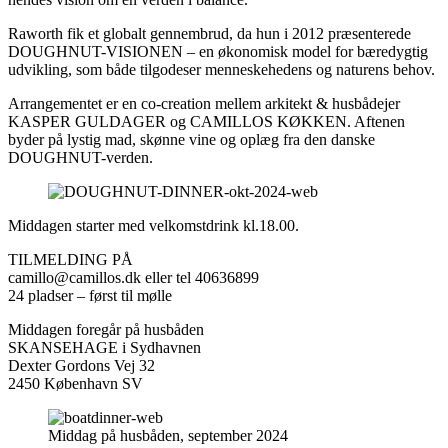
Raworth­ fik­ et­ globalt­ gennembrud,­ da­ hun­ i­ 2012­ præsenterede
DOUGHNUT-VISIONEN – en økonomisk model for bæredygtig
udvikling, som både tilgodeser menneskehedens og naturens behov.
Arrangementet er en co-creation mellem arkitekt & husbådejer
KASPER GULDAGER og CAMILLOS KØKKEN. Aftenen
byder på lystig mad, skønne vine og oplæg fra den danske
DOUGHNUT-verden.
Middagen­ starter­ med­ velkomstdrink­ kl.­18.00.­
TILMELDING PÅ
camillo@camillos.dk­ eller­ tel­ 40636899
24­ pladser­ –­ først­ til­ mølle
Middagen foregår på husbåden
SKANSEHAGE i Sydhavnen
Dexter­ Gordons­ Vej­ 32
2450­ København­ SV
Middag på husbåden, september 2024