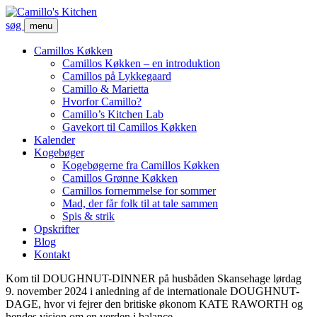
søg
menu
Camillos Køkken
Camillos Køkken – en introduktion
Camillos på Lykkegaard
Camillo & Marietta
Hvorfor Camillo?
Camillo’s Kitchen Lab
Gavekort til Camillos Køkken
Kalender
Kogebøger
Kogebøgerne fra Camillos Køkken
Camillos Grønne Køkken
Camillos fornemmelse for sommer
Mad, der får folk til at tale sammen
Spis & strik
Opskrifter
Blog
Kontakt
Kom til DOUGHNUT-DINNER på husbåden Skansehage lørdag
9. november 2024 i anledning af de internationale DOUGHNUT-
DAGE, hvor vi fejrer den britiske økonom KATE RAWORTH og
hendes vision om en verden i ­balance.­