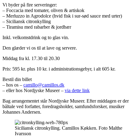
Vi byder på fire serveringer:
– Foccacia med tomater, oliven & artiskok
– Merluzzo in Agrodolce (hvid fisk i sur-sød sauce med urter)
– Siciliansk citronkylling
– Tiramisu med rabarber & jordbær
Inkl. velkomstdrink og to glas vin.
Den glæder vi os til at lave og servere.
Middag fra kl. 17.30 til 20.30
Pris: 595 kr. plus 10 kr. i administrationsgebyr, i alt 605 kr.
Bestil din billet
– hos os –
camillo@camillos.dk
– eller hos Nordjyske Museer –
via dette link
Bag arrangementet står Nordjyske Museer. Efter middagen er der
båltale ved forfatter, foredragsholder, samfundsforsker, musiker
Johannes Andersen.
Siciliansk citronkylling. Camillos Køkken. Foto Malthe
Ivarsson