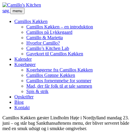
søg
menu
Camillos Køkken
Camillos Køkken – en introduktion
Camillos på Lykkegaard
Camillo & Marietta
Hvorfor Camillo?
Camillo’s Kitchen Lab
Gavekort til Camillos Køkken
Kalender
Kogebøger
Kogebøgerne fra Camillos Køkken
Camillos Grønne Køkken
Camillos fornemmelse for sommer
Mad, der får folk til at tale sammen
Spis & strik
Opskrifter
Blog
Kontakt
Camillos Køkken gæster Lindholm Høje i Nordjylland mandag 23.
juni – og står bag Sankthansaftenens menu, der bliver serveret både
med en smuk udsigt og i smukke omgivelser.