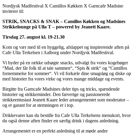
Nordjysk Madfestival X Camillos Køkken X Garncafe Madsine
inviterer til:
STRIK, SNACKS & SNAK – Camillos Køkken og Madsines
Strikkelounge på Ulla T – powered by Jeanett Kaare.
Tirsdag 27. august kl. 19-21.30
Kom og vær med til en hyggelig, afslappet og inspirerende aften på
Cafe Ulla Terkelsen i Aalborg under Nordjysk Madfestival.
Vi byder på en række udsøgte snacks, udvalgt fra vores kogebøger
“Mad, der får folk til at tale sammen“, “Spis & strik“ og “Camillos
fornemmelse for sommer“. Vi vil forkæle dine smagsløg og diske op
med historier fra vores virke og vores mange middage og events.
Birgitte fra Garncafe Madsines deler tips og tricks, spændende
historier og strikkeminder. Den farverige og passionerede
strikkeentusiast Jeanett Kaare leder arrangementet som moderator –
og er garant for at stemningen er i top.
Drikkevarer kan du bestille fra Cafe Ulla Terkelsens menukort, hvor
du også denne aften finder en særlig drink i dagens anledning.
Arrangementet er en perfekt anledning til at møde andre