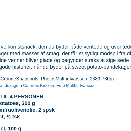
 velkomstsnack, den du byder både ventede og uvented
ger med masser af smag, der får et syrligt modspil fra di
ine venner bliver glade og begynder straks at sige søde t
 gode historier, når du byder på sweet potato-pandekager
andekager i Camillos Køkken. Foto Malthe Ivarsson
TIL 4 PERSONER
otatoes, 300 g
mfruolivenolie, 2 spsk
lt, ½ tsk
l, 100 g