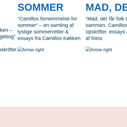
SOMMER
MAD, D
“Camillos fornemmelse for
“Mad, der får folk ti
sommer“ – en samling af
sammen. Camillos
ken –
lystige sommerretter &
opskrifter, essay
ogebog“.
essays fra Camillos Køkken
af fotos
krifter.