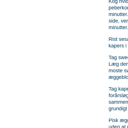
Kog hvid
peberkor
minutter
side, ve
minutter
Rist ses
kapers i
Tag swee
Læg dem
moste sw
æggeblo
Tag kape
forårs­lø
sammen 
grundig
Pisk æg
uden at r