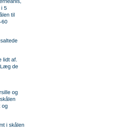
erneanis,
i 5
len til
5-60
 saltede
lidt af.
 Læg de
sille og
l skålen
t og
t i skålen