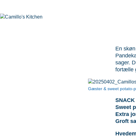
En skøn
Pande­ka
sager. D
fortælle
Gæster & sweet potato-p
SNACK 
Sweet p
Extra jo
Groft sa
Hvedeme