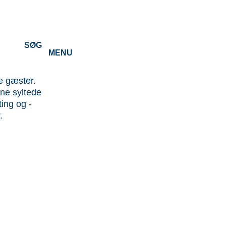
SØG
MENU
e gæster.
ne ­syltede
ing og ­
.