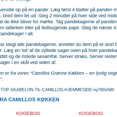
venolie op på en pande. Læg først 4 klatter på panden 
e, bred dem let ud. Steg 2 minutter på hver side ved mid
at de ikke bliver for mørke. Tag pandekagerne af pande
n tallerken eller på fedtsugende papir. Steg de næste 4
pandekager i alt.
ar stegt alle pandekagerne, anretter du dem på et stort f
er. Læg en ‘tot’ af de syltede sager oven på hver pandek
 dild og de ristede sesamfrø. Server straks. Server reste
sager i en skål ved siden af.
en er fra vores “Camillos Grønne Køkken – en lystig vege
“.
RA CAMILLOS KØKKEN
KOGEBOG
KOGEBOG