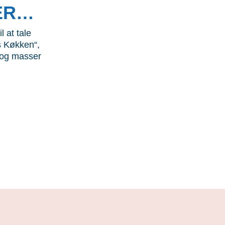
ER…
l at tale
 Køkken“,
s og masser