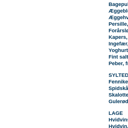
Bagepul
Æggebl
Æggehvi
Persille
Forårslø
Kapers, 
Ingefær
Yoghurt,
Fint sal
Peber, 
SYLTE
Fennike
Spidskå
Skalotte
Gulerød
LAGE
Hvidvin
Hvidvin,