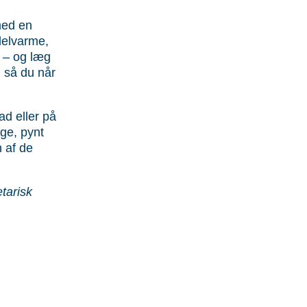
med en
delvarme,
n – og læg
, så du når
ad eller på
age, pynt
n af de
tarisk