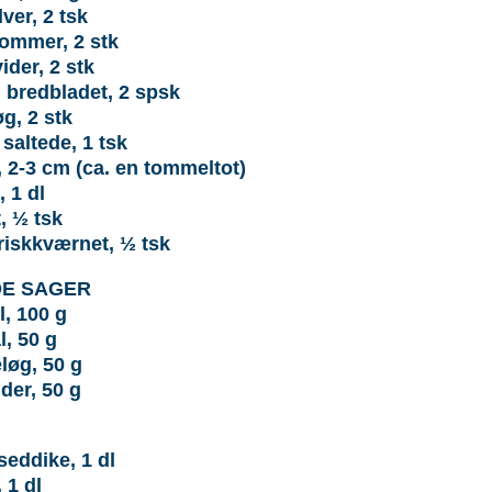
ver, 2 tsk
ommer, 2 stk
der, 2 stk
, bredbladet, 2 spsk
g, 2 stk
saltede, 1 tsk
, 2-3 cm (ca. en tommeltot)
 1 dl
t, ½ tsk
friskkværnet, ½ tsk
DE SAGER
l, 100 g
l, 50 g
løg, 50 g
der, 50 g
seddike, 1 dl
 1 dl