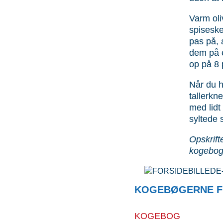
Varm oli
spise­sk
pas på, 
dem på e
op på 8 
Når du h
tallerkn
med lidt
syltede 
Opskrift
kogebog
KOGEBØGERNE F
KOGEBOG