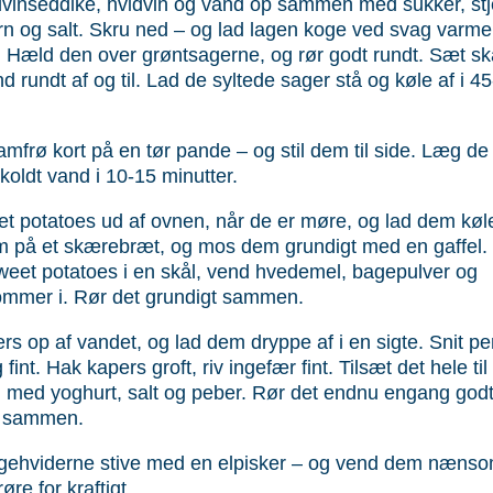
vinseddike, hvidvin og vand op sammen med sukker, stj
n og salt. Skru ned – og lad lagen koge ved svag varme 
. Hæld den over grøntsagerne, og rør godt rundt. Sæt skå
nd rundt af og til. Lad de syltede sager stå og køle af i 4
.
amfrø kort på en tør pande – og stil dem til side. Læg de
 koldt vand i 10-15 minutter.
t potatoes ud af ovnen, når de er møre, og lad dem køle 
 på et skærebræt, og mos dem grundigt med en gaffel.
eet potatoes i en skål, vend hvedemel, bagepulver og
mmer i. Rør det grundigt sammen.
rs op af vandet, og lad dem dryppe af i en sigte. Snit per
g fint. Hak kapers groft, riv ingefær fint. Tilsæt det hele ti
med yoghurt, salt og peber. Rør det endnu engang god
t sammen.
gehviderne stive med en elpisker – og vend dem nænsom
øre for kraftigt.