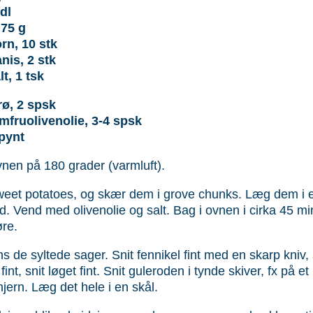
dl
 75 g
rn, 10 stk
nis, 2 stk
lt, 1 tsk
ø, 2 spsk
mfruolivenolie, 3-4 spsk
 pynt
en på 180 grader (varmluft).
eet potatoes, og skær dem i grove chunks. Læg dem i et 
ad. Vend med olivenolie og salt. Bag i ovnen i cirka 45 minu
re.
s de syltede sager. Snit fennikel fint med en skarp kniv, 
fint, snit løget fint. Snit guleroden i tynde skiver, fx på et
jern. Læg det hele i en skål.