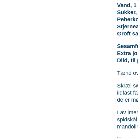
Vand, 1 
Sukker,
Peberko
Stjernea
Groft sa
Sesamfr
Extra jo
Dild, til
Tænd ovn
Skræl sw
ildfast f
de er mø
Lav imen
spidskål 
mandolin