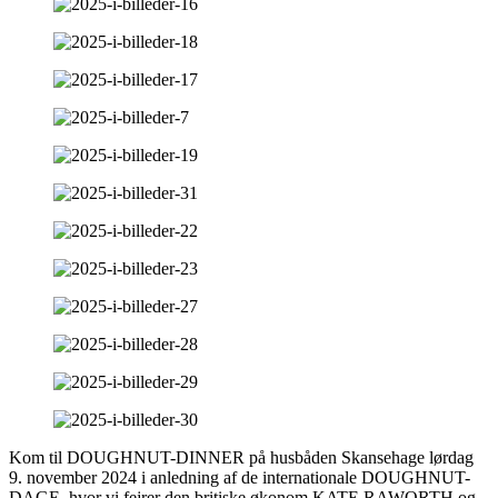
Kom til DOUGHNUT-DINNER på husbåden Skansehage lørdag
9. november 2024 i anledning af de internationale DOUGHNUT-
DAGE, hvor vi fejrer den britiske økonom KATE RAWORTH og