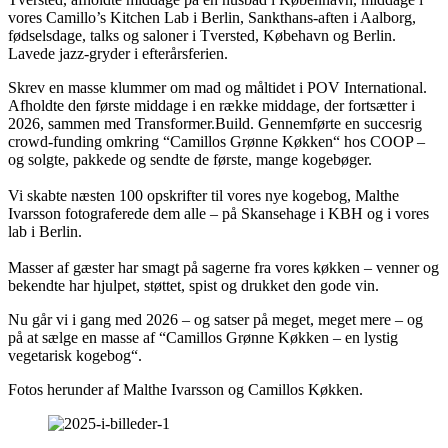
vores Camillo’s Kitchen Lab i Berlin, Sankthans-aften i Aalborg,
fødselsdage, talks og saloner i Tversted, Købehavn og Berlin.
Lavede jazz-gryder i efterårsferien.
Skrev en masse klummer om mad og måltidet i POV International.
Afholdte den første middage i en række middage, der fortsætter i
2026, sammen med Transformer.Build. Gennemførte en succesrig
crowd-funding omkring “Camillos Grønne Køkken“ hos COOP –
og solgte, pakkede og sendte de første, mange kogebøger.
Vi skabte næsten 100 opskrifter til vores nye kogebog, Malthe
Ivarsson fotograferede dem alle – på Skansehage i KBH og i vores
lab i Berlin.
Masser af gæster har smagt på sagerne fra vores køkken – venner og
bekendte har hjulpet, støttet, spist og drukket den gode vin.
Nu går vi i gang med 2026 – og satser på meget, meget mere – og
på at sælge en masse af “Camillos Grønne Køkken – en lystig
vegetarisk kogebog“.
Fotos herunder af Malthe Ivarsson og Camillos Køkken.