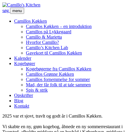
søg
menu
Camillos Køkken
Camillos Køkken – en introduktion
Camillos på Lykkegaard
Camillo & Marietta
Hvorfor Camillo?
Camillo’s Kitchen Lab
Gavekort til Camillos Køkken
Kalender
Kogebøger
Kogebøgerne fra Camillos Køkken
Camillos Grønne Køkken
Camillos fornemmelse for sommer
Mad, der får folk til at tale sammen
Spis & strik
Opskrifter
Blog
Kontakt
2025 var et sjovt, travlt og godt år i Camillos Køkken.
Vi skabte en ny, grøn kogebog, åbnede en ny sommerrestaurant i
Tversted, afholdte middage på en husbåd i København, middage i