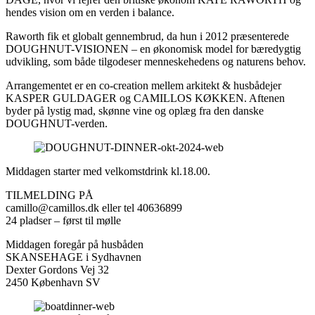
hendes vision om en verden i ­balance.­
Raworth­ fik­ et­ globalt­ gennembrud,­ da­ hun­ i­ 2012­ præsenterede
DOUGHNUT-VISIONEN – en økonomisk model for bæredygtig
udvikling, som både tilgodeser menneskehedens og naturens behov.
Arrangementet er en co-creation mellem arkitekt & husbådejer
KASPER GULDAGER og CAMILLOS KØKKEN. Aftenen
byder på lystig mad, skønne vine og oplæg fra den danske
DOUGHNUT-verden.
Middagen­ starter­ med­ velkomstdrink­ kl.­18.00.­
TILMELDING PÅ
camillo@camillos.dk­ eller­ tel­ 40636899
24­ pladser­ –­ først­ til­ mølle
Middagen foregår på husbåden
SKANSEHAGE i Sydhavnen
Dexter­ Gordons­ Vej­ 32
2450­ København­ SV